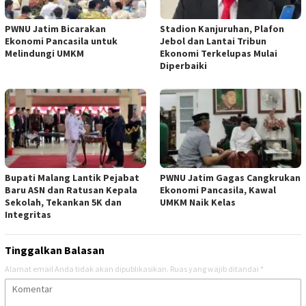
PWNU Jatim Bicarakan
Stadion Kanjuruhan, Plafon
Ekonomi Pancasila untuk
Jebol dan Lantai Tribun
Melindungi UMKM
Ekonomi Terkelupas Mulai
Diperbaiki
Bupati Malang Lantik Pejabat
PWNU Jatim Gagas Cangkrukan
Baru ASN dan Ratusan Kepala
Ekonomi Pancasila, Kawal
Sekolah, Tekankan 5K dan
UMKM Naik Kelas
Integritas
Tinggalkan Balasan
Alamat email Anda tidak akan dipublikasikan.
Ruas yang wajib ditandai
*