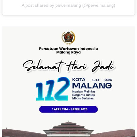
A post shared by peweimalang (@peweimalang)