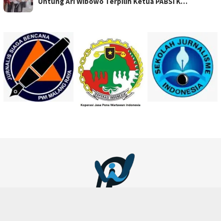
Untung Ari Wibowo Terpilih Ketua PABSI K…