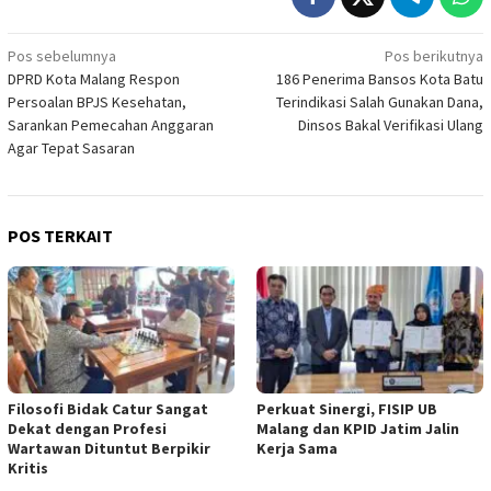
Navigasi
Pos sebelumnya
Pos berikutnya
DPRD Kota Malang Respon
186 Penerima Bansos Kota Batu
pos
Persoalan BPJS Kesehatan,
Terindikasi Salah Gunakan Dana,
Sarankan Pemecahan Anggaran
Dinsos Bakal Verifikasi Ulang
Agar Tepat Sasaran
POS TERKAIT
Filosofi Bidak Catur Sangat
Perkuat Sinergi, FISIP UB
Dekat dengan Profesi
Malang dan KPID Jatim Jalin
Wartawan Dituntut Berpikir
Kerja Sama
Kritis