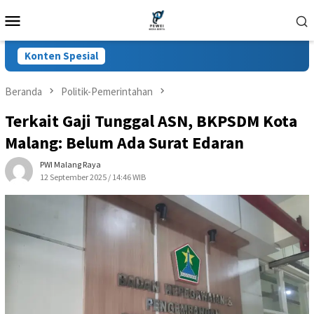
Loncat
Menu
ke
Mobile
konten
Konten Spesial
Beranda
Politik-Pemerintahan
Terkait Gaji Tunggal ASN, BKPSDM Kota
Malang: Belum Ada Surat Edaran
PWI Malang Raya
12 September 2025 / 14:46 WIB