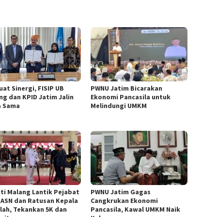
uat Sinergi, FISIP UB
PWNU Jatim Bicarakan
ng dan KPID Jatim Jalin
Ekonomi Pancasila untuk
a Sama
Melindungi UMKM
ti Malang Lantik Pejabat
PWNU Jatim Gagas
 ASN dan Ratusan Kepala
Cangkrukan Ekonomi
lah, Tekankan 5K dan
Pancasila, Kawal UMKM Naik