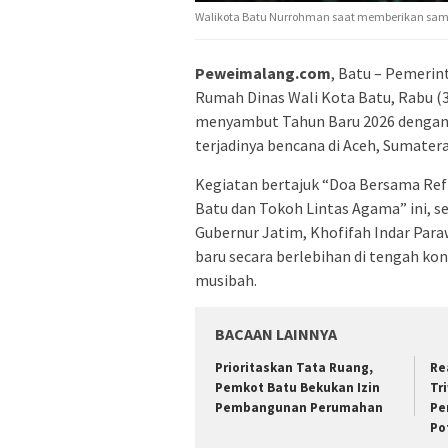
Walikota Batu Nurrohman saat memberikan samb
Peweimalang.com
, Batu – Pemeri
Rumah Dinas Wali Kota Batu, Rabu (3
menyambut Tahun Baru 2026 dengan s
terjadinya bencana di Aceh, Sumater
Kegiatan bertajuk “Doa Bersama Ref
Batu dan Tokoh Lintas Agama” ini, s
Gubernur Jatim, Khofifah Indar Pa
baru secara berlebihan di tengah kon
musibah.
BACAAN LAINNYA
Prioritaskan Tata Ruang,
Re
Pemkot Batu Bekukan Izin
Tr
Pembangunan Perumahan
Pe
Po