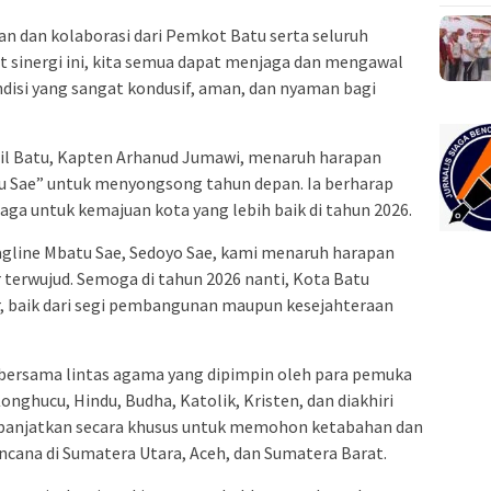
n dan kolaborasi dari Pemkot Batu serta seluruh
t sinergi ini, kita semua dapat menjaga dan mengawal
isi yang sangat kondusif, aman, dan nyaman bagi
il Batu, Kapten Arhanud Jumawi, menaruh harapan
u Sae” untuk menyongsong tahun depan. Ia berharap
aga untuk kemajuan kota yang lebih baik di tahun 2026.
gline Mbatu Sae, Sedoyo Sae, kami menaruh harapan
 terwujud. Semoga di tahun 2026 nanti, Kota Batu
r, baik dari segi pembangunan maupun kesejahteraan
a bersama lintas agama yang dipimpin oleh para pemuka
onghucu, Hindu, Budha, Katolik, Kristen, dan diakhiri
ipanjatkan secara khusus untuk memohon ketabahan dan
cana di Sumatera Utara, Aceh, dan Sumatera Barat.