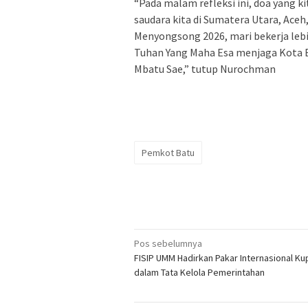
“Pada malam refleksi ini, doa yang k
saudara kita di Sumatera Utara, Ace
Menyongsong 2026, mari bekerja lebih
Tuhan Yang Maha Esa menjaga Kota
Mbatu Sae,” tutup Nurochman
Pemkot Batu
Navigasi
Pos sebelumnya
FISIP UMM Hadirkan Pakar Internasional Ku
pos
dalam Tata Kelola Pemerintahan