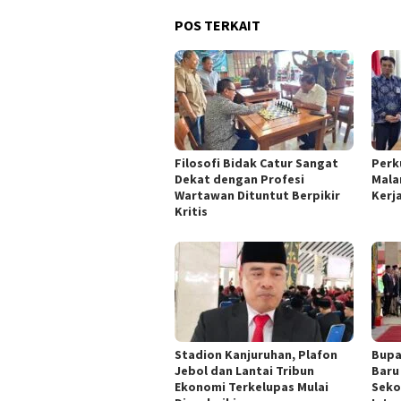
POS TERKAIT
Filosofi Bidak Catur Sangat
Perk
Dekat dengan Profesi
Mala
Wartawan Dituntut Berpikir
Kerj
Kritis
Stadion Kanjuruhan, Plafon
Bupa
Jebol dan Lantai Tribun
Baru
Ekonomi Terkelupas Mulai
Seko