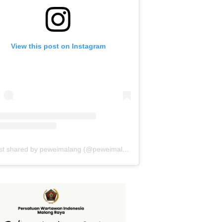
View this post on Instagram
A post shared by peweimalang (@peweimalang)