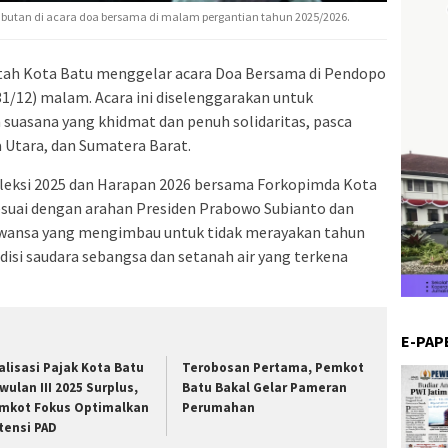
utan di acara doa bersama di malam pergantian tahun 2025/2026.
ntah Kota Batu menggelar acara Doa Bersama di Pendopo
1/12) malam. Acara ini diselenggarakan untuk
uasana yang khidmat dan penuh solidaritas, pasca
a Utara, dan Sumatera Barat.
leksi 2025 dan Harapan 2026 bersama Forkopimda Kota
esuai dengan arahan Presiden Prabowo Subianto dan
rawansa yang mengimbau untuk tidak merayakan tahun
disi saudara sebangsa dan setanah air yang terkena
E-PAP
alisasi Pajak Kota Batu
Terobosan Pertama, Pemkot
iwulan III 2025 Surplus,
Batu Bakal Gelar Pameran
mkot Fokus Optimalkan
Perumahan
tensi PAD