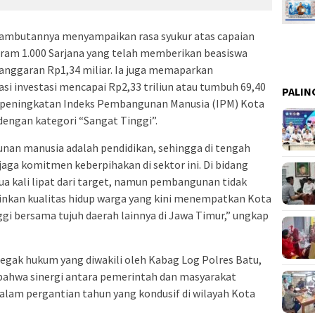
sambutannya menyampaikan rasa syukur atas capaian
am 1.000 Sarjana yang telah memberikan beasiswa
anggaran Rp1,34 miliar. Ia juga memaparkan
si investasi mencapai Rp2,33 triliun atau tumbuh 69,40
PALIN
a peningkatan Indeks Pembangunan Manusia (IPM) Kota
 dengan kategori “Sangat Tinggi”.
unan manusia adalah pendidikan, sehingga di tengah
jaga komitmen keberpihakan di sektor ini. Di bidang
ua kali lipat dari target, namun pembangunan tidak
ainkan kualitas hidup warga yang kini menempatkan Kota
gi bersama tujuh daerah lainnya di Jawa Timur,” ungkap
negak hukum yang diwakili oleh Kabag Log Polres Batu,
bahwa sinergi antara pemerintah dan masyarakat
alam pergantian tahun yang kondusif di wilayah Kota