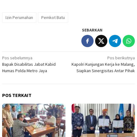
Izin Perumahan
Pemkot Batu
SEBARKAN
Navigasi
Pos sebelumnya
Pos berikutnya
Bapak Disabilitas Jabat Kabid
Kapolri Kunjungan Kerja ke Malang,
pos
Humas Polda Metro Jaya
Siapkan Sinergisitas Antar Pihak
POS TERKAIT