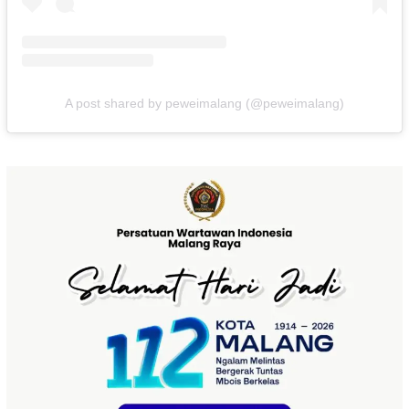
A post shared by peweimalang (@peweimalang)