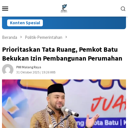
Loncat
Menu
ke
Mobile
konten
Konten Spesial
Beranda
Politik-Pemerintahan
Prioritaskan Tata Ruang, Pemkot Batu
Bekukan Izin Pembangunan Perumahan
PWI Malang Raya
31 Oktober 2025 / 19:26 WIB