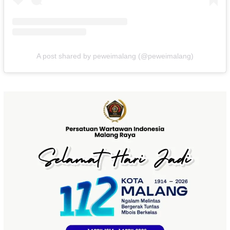
A post shared by peweimalang (@peweimalang)