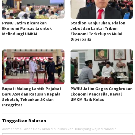
PWNU Jatim Bicarakan
Stadion Kanjuruhan, Plafon
Ekonomi Pancasila untuk
Jebol dan Lantai Tribun
Melindungi UMKM
Ekonomi Terkelupas Mulai
Diperbaiki
Bupati Malang Lantik Pejabat
PWNU Jatim Gagas Cangkrukan
Baru ASN dan Ratusan Kepala
Ekonomi Pancasila, Kawal
Sekolah, Tekankan 5K dan
UMKM Naik Kelas
Integritas
Tinggalkan Balasan
Alamat email Anda tidak akan dipublikasikan.
Ruas yang wajib ditandai
*