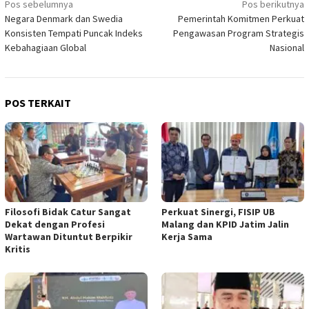
Navigasi
Pos sebelumnya
Pos berikutnya
Negara Denmark dan Swedia
Pemerintah Komitmen Perkuat
pos
Konsisten Tempati Puncak Indeks
Pengawasan Program Strategis
Kebahagiaan Global
Nasional
POS TERKAIT
Filosofi Bidak Catur Sangat
Perkuat Sinergi, FISIP UB
Dekat dengan Profesi
Malang dan KPID Jatim Jalin
Wartawan Dituntut Berpikir
Kerja Sama
Kritis