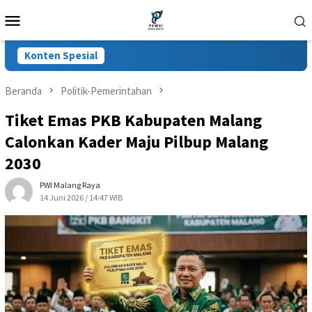
Loncat
Menu
ke
Mobile
konten
Konten Spesial
Beranda
Politik-Pemerintahan
Tiket Emas PKB Kabupaten Malang
Calonkan Kader Maju Pilbup Malang
2030
PWI Malang Raya
14 Juni 2026 / 14:47 WIB