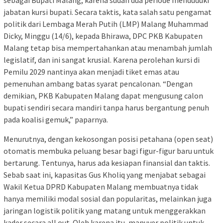
jabatan kursi bupati. Secara taktis, kata salah satu pengamat
politik dari Lembaga Merah Putih (LMP) Malang Muhammad
Dicky, Minggu (14/6), kepada Bhirawa, DPC PKB Kabupaten
Malang tetap bisa mempertahankan atau menambah jumlah
legislatif, dan ini sangat krusial. Karena perolehan kursi di
Pemilu 2029 nantinya akan menjadi tiket emas atau
pemenuhan ambang batas syarat pencalonan. “Dengan
demikian, PKB Kabupaten Malang dapat mengusung calon
bupati sendiri secara mandiri tanpa harus bergantung penuh
pada koalisi gemuk,” paparnya.
Menurutnya, dengan kekosongan posisi petahana (open seat)
otomatis membuka peluang besar bagi figur-figur baru untuk
bertarung. Tentunya, harus ada kesiapan finansial dan taktis.
Sebab saat ini, kapasitas Gus Kholiq yang menjabat sebagai
Wakil Ketua DPRD Kabupaten Malang membuatnya tidak
hanya memiliki modal sosial dan popularitas, melainkan juga
jaringan logistik politik yang matang untuk menggerakkan
kader secara all out. Oleh karena itu, manuver politik untuk