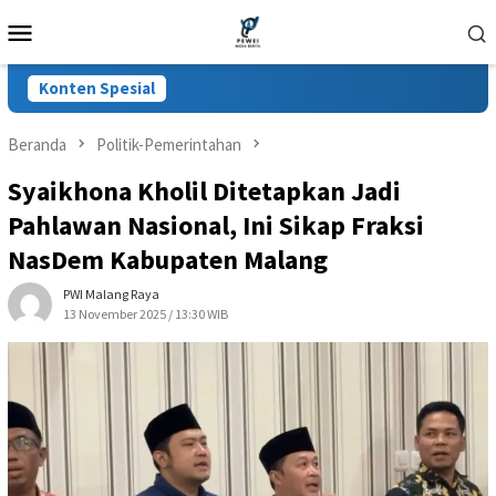
Loncat
Menu
ke
Mobile
konten
Konten Spesial
Beranda
Politik-Pemerintahan
Syaikhona Kholil Ditetapkan Jadi
Pahlawan Nasional, Ini Sikap Fraksi
NasDem Kabupaten Malang
PWI Malang Raya
13 November 2025 / 13:30 WIB