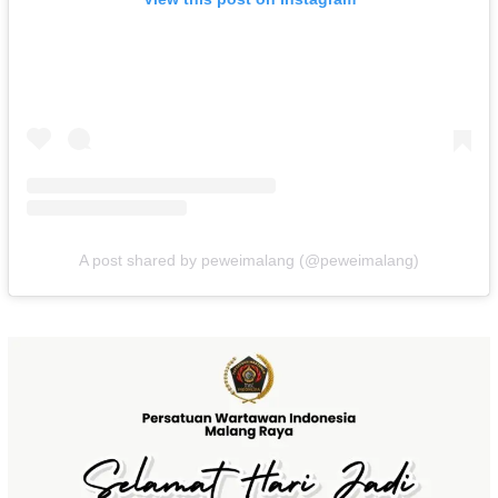
A post shared by peweimalang (@peweimalang)