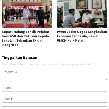
Bupati Malang Lantik Pejabat
PWNU Jatim Gagas Cangkrukan
Baru ASN dan Ratusan Kepala
Ekonomi Pancasila, Kawal
Sekolah, Tekankan 5K dan
UMKM Naik Kelas
Integritas
Tinggalkan Balasan
Alamat email Anda tidak akan dipublikasikan.
Ruas yang wajib ditandai
*