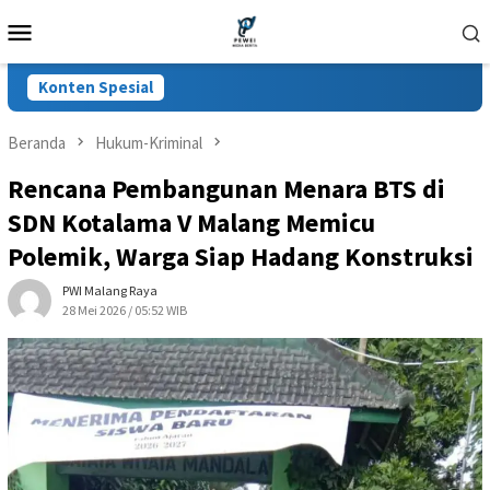
Loncat
Menu
ke
Mobile
konten
Konten Spesial
Beranda
Hukum-Kriminal
Rencana Pembangunan Menara BTS di
SDN Kotalama V Malang Memicu
Polemik, Warga Siap Hadang Konstruksi
PWI Malang Raya
28 Mei 2026 / 05:52 WIB