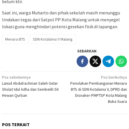
belum klir.
​Saat ini, warga Muharto dan pihak sekolah masih menunggu
tindakan tegas dari Satpol PP Kota Malang untuk menyegel
lokasi guna menghindari potensi gesekan fisik di lapangan.
Menara BTS
SDN Kotalama V Malang
SEBARKAN
Navigasi
Pos sebelumnya
Pos berikutnya
Lanud Abdulrachman Saleh Gelar
Penolakan Pembangunan Menara
pos
Sholat Idul Adha dan Sembelih 56
BTS di SDN Kotalama V, DPRD dan
Hewan Qurban
Disnaker-PMPTSP Kota Malang
Buka Suara
POS TERKAIT