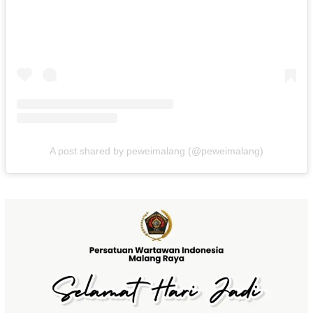
A post shared by peweimalang (@peweimalang)