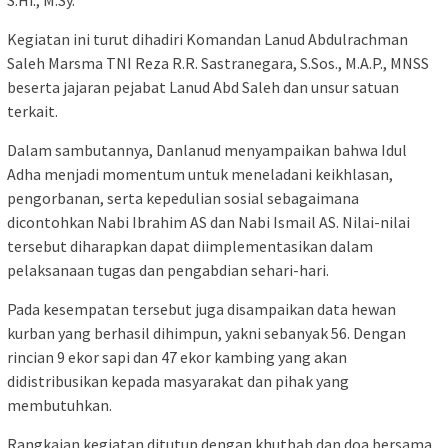
S.Hi., M.Sy.
Kegiatan ini turut dihadiri Komandan Lanud Abdulrachman
Saleh Marsma TNI Reza R.R. Sastranegara, S.Sos., M.A.P., MNSS
beserta jajaran pejabat Lanud Abd Saleh dan unsur satuan
terkait.
Dalam sambutannya, Danlanud menyampaikan bahwa Idul
Adha menjadi momentum untuk meneladani keikhlasan,
pengorbanan, serta kepedulian sosial sebagaimana
dicontohkan Nabi Ibrahim AS dan Nabi Ismail AS. Nilai-nilai
tersebut diharapkan dapat diimplementasikan dalam
pelaksanaan tugas dan pengabdian sehari-hari.
Pada kesempatan tersebut juga disampaikan data hewan
kurban yang berhasil dihimpun, yakni sebanyak 56. Dengan
rincian 9 ekor sapi dan 47 ekor kambing yang akan
didistribusikan kepada masyarakat dan pihak yang
membutuhkan.
Rangkaian kegiatan ditutup dengan khutbah dan doa bersama