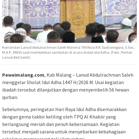
Komandan Lanud Abdulrachman Saleh Marsma TNI Reza R.R. Sastranegara, S.Sos.,
M.A.P., MNSS saat memberikan sambutan di acara sholat Idul Adha. (Foto : Pentak
Lanud Abd Saleh)
Peweimalang.com
, Kab Malang – Lanud Abdulrachman Saleh
menggelar Sholat Idul Adha 1447 H/2026 M. Usai kegiatan
ibadah tersebut dilanjutkan dengan menyembelih 56 hewan
qurban.
Sebelumnya, peringatan Hari Raya Idul Adha disemarakkan
dengan gema takbir keliling oleh TPQ Al Khabiir yang
berlangsung meriah dan penuh kebersamaan. Kegiatan
tersebut menjadi sarana untuk menyebarkan kebahagiaan
sekaligus mempererat tali silaturahmi.