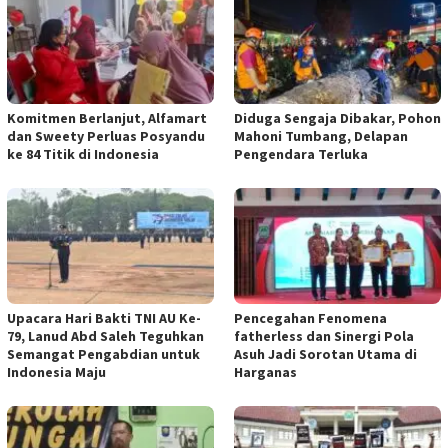
Komitmen Berlanjut, Alfamart
Diduga Sengaja Dibakar, Pohon
dan Sweety Perluas Posyandu
Mahoni Tumbang, Delapan
ke 84 Titik di Indonesia
Pengendara Terluka
Upacara Hari Bakti TNI AU Ke-
Pencegahan Fenomena
79, Lanud Abd Saleh Teguhkan
fatherless dan Sinergi Pola
Semangat Pengabdian untuk
Asuh Jadi Sorotan Utama di
Indonesia Maju
Harganas