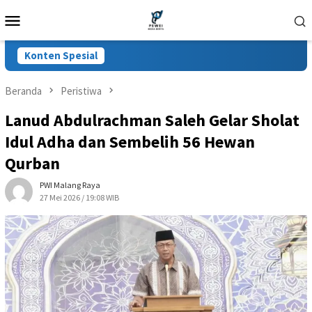
Loncat
Menu
ke
Mobile
konten
Konten Spesial
Beranda
Peristiwa
Lanud Abdulrachman Saleh Gelar Sholat
Idul Adha dan Sembelih 56 Hewan
Qurban
PWI Malang Raya
27 Mei 2026 / 19:08 WIB