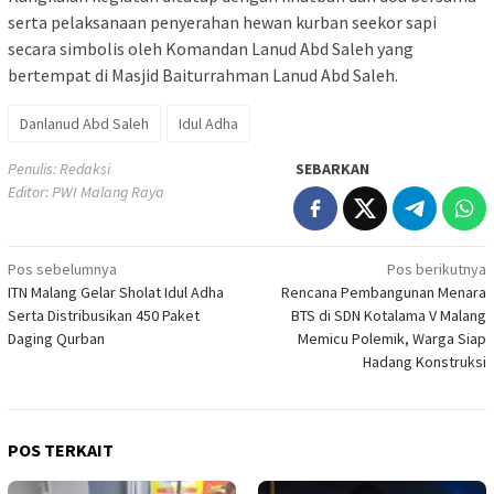
serta pelaksanaan penyerahan hewan kurban seekor sapi
secara simbolis oleh Komandan Lanud Abd Saleh yang
bertempat di Masjid Baiturrahman Lanud Abd Saleh.
Danlanud Abd Saleh
Idul Adha
Penulis: Redaksi
SEBARKAN
Editor: PWI Malang Raya
Navigasi
Pos sebelumnya
Pos berikutnya
ITN Malang Gelar Sholat Idul Adha
Rencana Pembangunan Menara
pos
Serta Distribusikan 450 Paket
BTS di SDN Kotalama V Malang
Daging Qurban
Memicu Polemik, Warga Siap
Hadang Konstruksi
POS TERKAIT