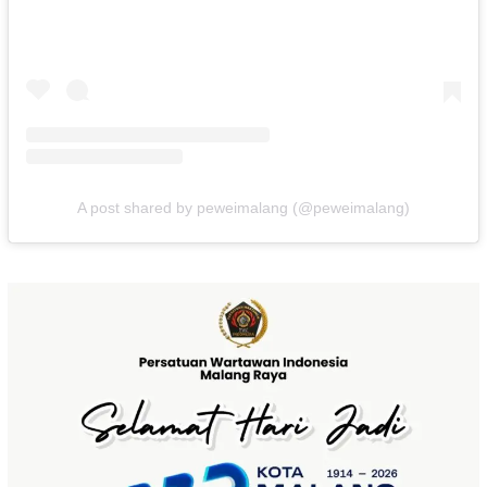
A post shared by peweimalang (@peweimalang)