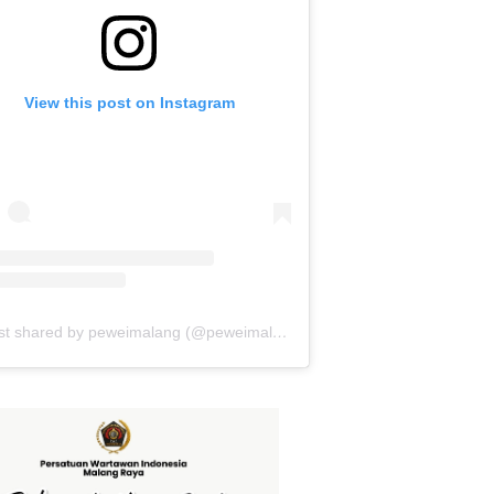
View this post on Instagram
A post shared by peweimalang (@peweimalang)