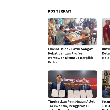
POS TERKAIT
Filosofi Bidak Catur Sangat
Untu
Dekat dengan Profesi
Ketu
Wartawan Dituntut Berpikir
Mala
Kritis
Tingkatkan Pembinaan Atlet
Span
Taekwondo, Pengprov TI
1-0,