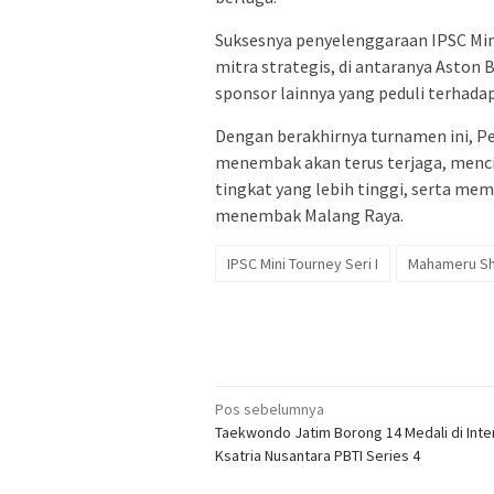
Suksesnya penyelenggaraan IPSC Mini 
mitra strategis, di antaranya Aston
sponsor lainnya yang peduli terhad
Dengan berakhirnya turnamen ini, P
menembak akan terus terjaga, mencip
tingkat yang lebih tinggi, serta me
menembak Malang Raya.
IPSC Mini Tourney Seri I
Mahameru Sh
Navigasi
Pos sebelumnya
Taekwondo Jatim Borong 14 Medali di Inte
pos
Ksatria Nusantara PBTI Series 4