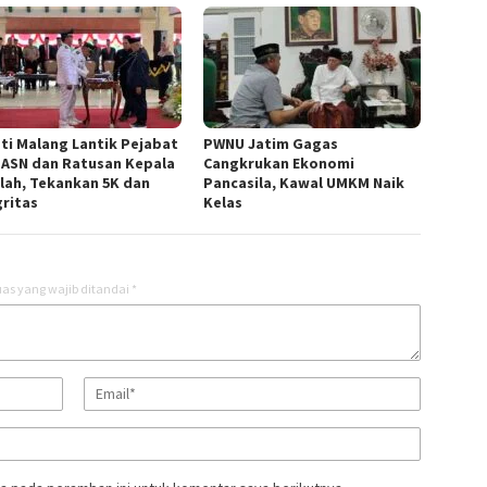
ti Malang Lantik Pejabat
PWNU Jatim Gagas
 ASN dan Ratusan Kepala
Cangkrukan Ekonomi
lah, Tekankan 5K dan
Pancasila, Kawal UMKM Naik
gritas
Kelas
as yang wajib ditandai
*