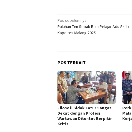
Navigasi
Pos sebelumnya
Puluhan Tim Sepak Bola Pelajar Adu Skill di
pos
Kapolres Malang 2025
POS TERKAIT
Filosofi Bidak Catur Sangat
Perk
Dekat dengan Profesi
Mala
Wartawan Dituntut Berpikir
Kerj
Kritis