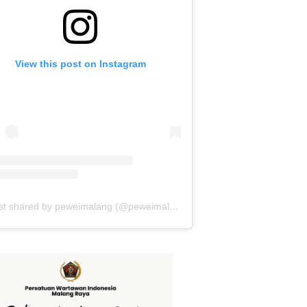
View this post on Instagram
A post shared by peweimalang (@peweimalang)