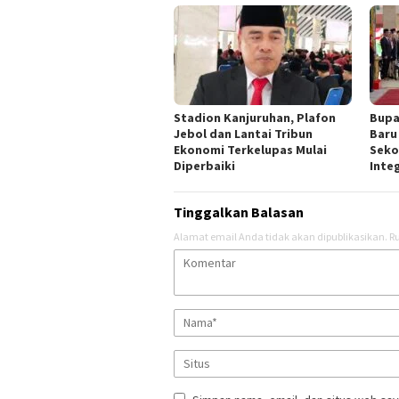
Stadion Kanjuruhan, Plafon
Bupa
Jebol dan Lantai Tribun
Baru
Ekonomi Terkelupas Mulai
Seko
Diperbaiki
Inte
Tinggalkan Balasan
Alamat email Anda tidak akan dipublikasikan.
Ru