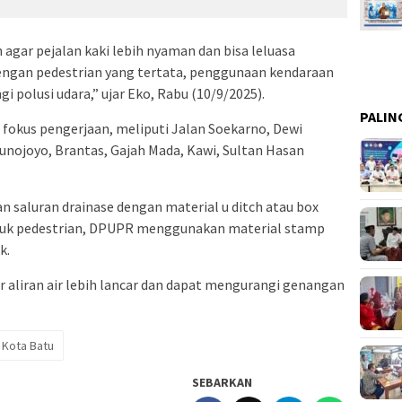
agar pejalan kaki lebih nyaman dan bisa leluasa
engan pedestrian yang tertata, penggunaan kendaraan
i polusi udara,” ujar Eko, Rabu (10/9/2025).
PALIN
i fokus pengerjaan, meliputi Jalan Soekarno, Dewi
runojoyo, Brantas, Gajah Mada, Kawi, Sultan Hasan
n saluran drainase dengan material u ditch atau box
 Untuk pedestrian, DPUPR menggunakan material stamp
k.
r aliran air lebih lancar dan dapat mengurangi genangan
 Kota Batu
SEBARKAN