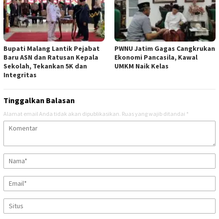
Bupati Malang Lantik Pejabat
PWNU Jatim Gagas Cangkrukan
Baru ASN dan Ratusan Kepala
Ekonomi Pancasila, Kawal
Sekolah, Tekankan 5K dan
UMKM Naik Kelas
Integritas
Tinggalkan Balasan
Alamat email Anda tidak akan dipublikasikan.
Ruas yang wajib ditandai
*