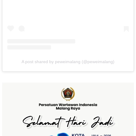
A post shared by peweimalang (@peweimalang)