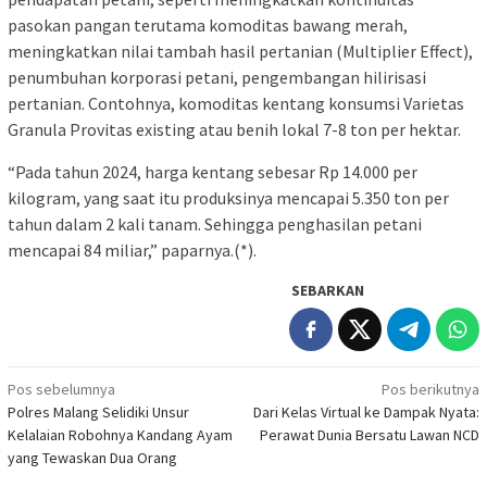
pasokan pangan terutama komoditas bawang merah,
meningkatkan nilai tambah hasil pertanian (Multiplier Effect),
penumbuhan korporasi petani, pengembangan hilirisasi
pertanian. Contohnya, komoditas kentang konsumsi Varietas
Granula Provitas existing atau benih lokal 7-8 ton per hektar.
“Pada tahun 2024, harga kentang sebesar Rp 14.000 per
kilogram, yang saat itu produksinya mencapai 5.350 ton per
tahun dalam 2 kali tanam. Sehingga penghasilan petani
mencapai 84 miliar,” paparnya.(*).
SEBARKAN
Navigasi
Pos sebelumnya
Pos berikutnya
Polres Malang Selidiki Unsur
Dari Kelas Virtual ke Dampak Nyata:
pos
Kelalaian Robohnya Kandang Ayam
Perawat Dunia Bersatu Lawan NCD
yang Tewaskan Dua Orang