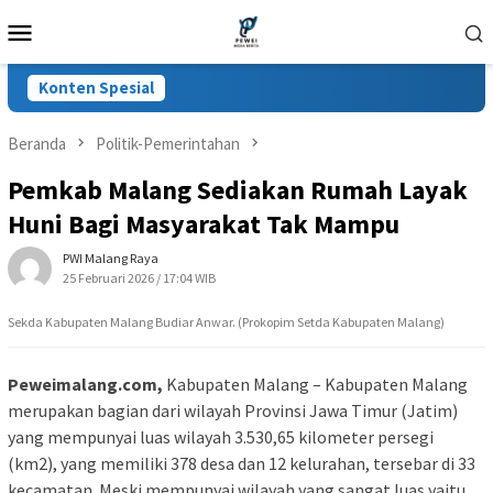
Loncat
Menu
ke
Mobile
konten
Konten Spesial
Beranda
Politik-Pemerintahan
Pemkab Malang Sediakan Rumah Layak
Huni Bagi Masyarakat Tak Mampu
PWI Malang Raya
25 Februari 2026 / 17:04 WIB
Sekda Kabupaten Malang Budiar Anwar. (Prokopim Setda Kabupaten Malang)
Peweimalang.com,
Kabupaten Malang – Kabupaten Malang
merupakan bagian dari wilayah Provinsi Jawa Timur (Jatim)
yang mempunyai luas wilayah 3.530,65 kilometer persegi
(km2), yang memiliki 378 desa dan 12 kelurahan, tersebar di 33
kecamatan. Meski mempunyai wilayah yang sangat luas yaitu