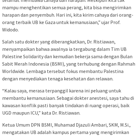
selamat membawa cahaya dan harapan. Meskipun kita tak
mampu menghentikan semua perang, kita bisa mengirimkan
harapan dan penyembuh. Hari ini, kita kirim cahaya dari orang-
orang terbaik UB ke Gaza untuk kemanusiaan,” ujar Prof.
Widodo.
Salah satu dokter yang diberangkatkan, Dr. Ristiawan,
menyampaikan bahwa awalnya ia tergabung dalam Tim UB
Palestine Solidarity dan kemudian bekerja sama dengan Bulan
Sabit Merah Indonesia (BSMI), yang terhubung dengan Rahmah
Worldwide. Lembaga tersebut fokus membantu Palestina
dengan menyediakan tenaga kesehatan dan relawan.
“Kalau saya, merasa terpanggil karena ini peluang untuk
membantu kemanusiaan. Sebagai dokter anestesi, saya tahu di
kawasan konflik pasti banyak tindakan di ruang operasi, baik
UGD maupun ICU,” kata Dr. Ristiawan.
Ketua Umum DPN BSMI, Muhamad Djazuli Ambari, SKM, M.Si.,
mengatakan UB adalah kampus pertama yang mengirimkan