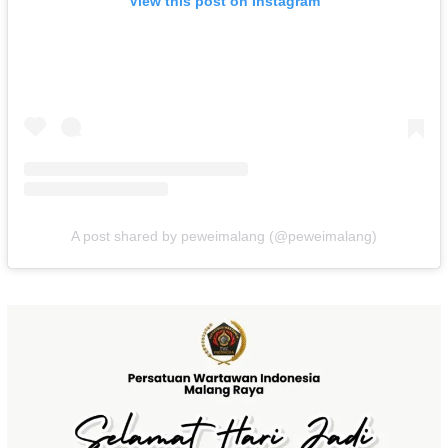
View this post on Instagram
A post shared by peweimalang (@peweimalang)