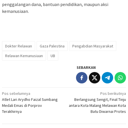
penggalangan dana, bantuan pendidikan, maupun aksi
kemanusiaan.
Dokter Relawan
Gaza Palestina
Pengabdian Masyarakat
Relawan Kemanusiaan
UB
SEBARKAN
Navigasi
Pos sebelumnya
Pos berikutnya
Atlet Lari Arydho Faizal Sumbang
Berlangsung Sengit, Final Tinju
pos
Medali Emas di Porprov
antara Kota Malang Melawan Kota
Terakhirnya
Batu Diwarnai Protes