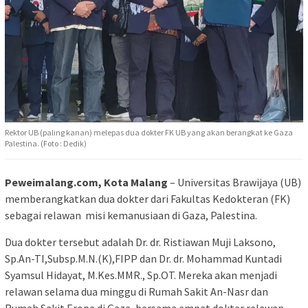
Rektor UB (paling kanan) melepas dua dokter FK UB yang akan berangkat ke Gaza
Palestina. (Foto : Dedik)
Peweimalang.com, Kota Malang
– Universitas Brawijaya (UB)
memberangkatkan dua dokter dari Fakultas Kedokteran (FK)
sebagai relawan misi kemanusiaan di Gaza, Palestina.
Dua dokter tersebut adalah Dr. dr. Ristiawan Muji Laksono,
Sp.An-TI,Subsp.M.N.(K),FIPP dan Dr. dr. Mohammad Kuntadi
Syamsul Hidayat, M.Kes.MMR., Sp.OT. Mereka akan menjadi
relawan selama dua minggu di Rumah Sakit An-Nasr dan
Rumah Sakit Eropa di Gaza, bersama empat dokter relawan