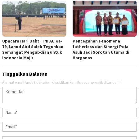
Upacara Hari Bakti TNI AU Ke-
Pencegahan Fenomena
79, Lanud Abd Saleh Teguhkan
fatherless dan Sinergi Pola
Semangat Pengabdian untuk
Asuh Jadi Sorotan Utama di
Indonesia Maju
Harganas
Tinggalkan Balasan
Alamat email Anda tidak akan dipublikasikan.
Ruas yang wajib ditandai
*