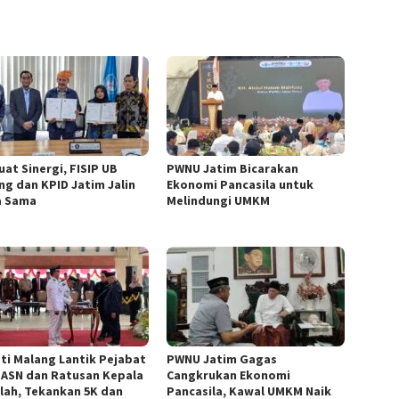
uat Sinergi, FISIP UB
PWNU Jatim Bicarakan
ng dan KPID Jatim Jalin
Ekonomi Pancasila untuk
a Sama
Melindungi UMKM
ti Malang Lantik Pejabat
PWNU Jatim Gagas
 ASN dan Ratusan Kepala
Cangkrukan Ekonomi
lah, Tekankan 5K dan
Pancasila, Kawal UMKM Naik