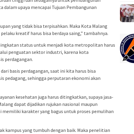
rguruan tinggi dan sebagainya untuk pembangunan
erta dalam upaya mencapai Tujuan Pembangunan
dupan yang tidak bisa terpisahkan. Maka Kota Malang
elaku kreatif harus bisa berdaya saing,” tambahnya.
eningkatan status untuk menjadi kota metropolitan harus
lui penguatan sektor industri, karena kota
sis perdagangan.
dari basis perdagangan, saat ini kita harus bisa
sis pedagang, sehingga perputaran ekonomi akan
ayanan kesehatan juga harus ditingkatkan, supaya jasa-
Malang dapat dijadikan rujukan nasional maupun
ni memiliki karakter yang bagus untuk proses pemulihan
nyak kampus yang tumbuh dengan baik. Maka penelitian