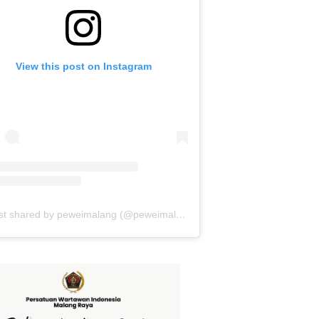
View this post on Instagram
A post shared by peweimalang (@peweimalang)