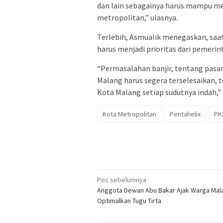
dan lain sebagainya harus mampu m
metropolitan,” ulasnya.
Terlebih, Asmualik menegaskan, saat
harus menjadi prioritas dari pemerin
“Permasalahan banjir, tentang pasa
Malang harus segera terselesaikan,
Kota Malang setiap sudutnya indah,”
Kota Metropolitan
Pentahelix
PK
Navigasi
Pos sebelumnya
Anggota Dewan Abu Bakar Ajak Warga Mal
pos
Optimalkan Tugu Tirta