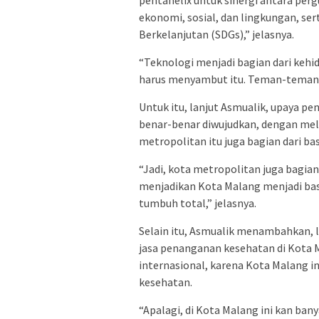
pentahelix untuk sinergi antara pe
ekonomi, sosial, dan lingkungan, s
Berkelanjutan (SDGs),” jelasnya.
“Teknologi menjadi bagian dari kehi
harus menyambut itu. Teman-teman p
Untuk itu, lanjut Asmualik, upaya p
benar-benar diwujudkan, dengan mela
metropolitan itu juga bagian dari ba
“Jadi, kota metropolitan juga bagian 
menjadikan Kota Malang menjadi ba
tumbuh total,” jelasnya.
Selain itu, Asmualik menambahkan, l
jasa penanganan kesehatan di Kota 
internasional, karena Kota Malang i
kesehatan.
“Apalagi, di Kota Malang ini kan ba