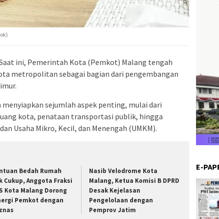
ok)
Saat ini, Pemerintah Kota (Pemkot) Malang tengah
kota metropolitan sebagai bagian dari pengembangan
imur.
 menyiapkan sejumlah aspek penting, mulai dari
ruang kota, penataan transportasi publik, hingga
f dan Usaha Mikro, Kecil, dan Menengah (UMKM).
E-PAP
ntuan Bedah Rumah
Nasib Velodrome Kota
k Cukup, Anggota Fraksi
Malang, Ketua Komisi B DPRD
S Kota Malang Dorong
Desak Kejelasan
nergi Pemkot dengan
Pengelolaan dengan
znas
Pemprov Jatim