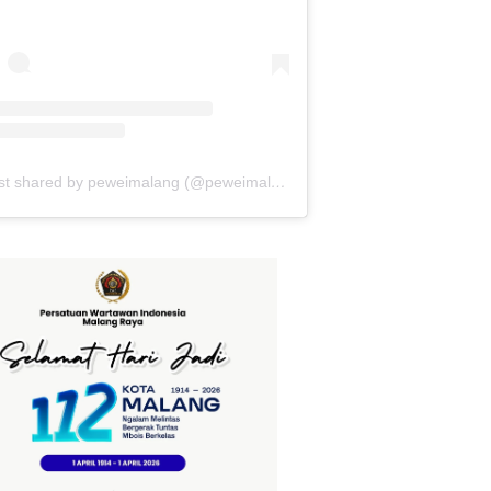
A post shared by peweimalang (@peweimalang)