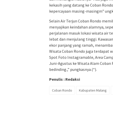
kekasih yang datang ke Coban Rondo
kepercayaan masing-masingm” ungka
Selain Air Terjun Coban Rondo memili
menyajikan keindahan alamnya, seper
perjalanan masuk lokasi wisata air t
lebat dan menjulang tinggi. Kawasan
ekor panjang yang ramah, menambah 
Wisata Coban Rondo juga terdapat w
Spot Foto Instagramable, Area Campi
Juni-Agustus ke Wisata Alam Coban R
bedinding.,” pungkasnya.(*).
Penulis : Redaksi
Coban Rondo
Kabupaten Malang