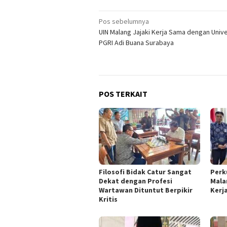
Navigasi
Pos sebelumnya
UIN Malang Jajaki Kerja Sama dengan Unive
pos
PGRI Adi Buana Surabaya
POS TERKAIT
Filosofi Bidak Catur Sangat
Perk
Dekat dengan Profesi
Mala
Wartawan Dituntut Berpikir
Kerj
Kritis