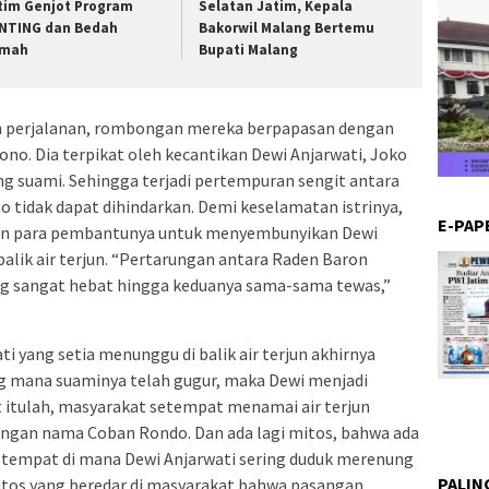
tim Genjot Program
Selatan Jatim, Kepala
NTING dan Bedah
Bakorwil Malang Bertemu
mah
Bupati Malang
ngah perjalanan, rombongan mereka berpapasan dengan
ono. Dia terpikat oleh kecantikan Dewi Anjarwati, Joko
g suami. Sehingga terjadi pertempuran sengit antara
 tidak dapat dihindarkan. Demi keselamatan istrinya,
E-PAP
n para pembantunya untuk menyembunyikan Dewi
alik air terjun. “Pertarungan antara Raden Baron
g sangat hebat hingga keduanya sama-sama tewas,”
i yang setia menunggu di balik air terjun akhirnya
g mana suaminya telah gugur, maka Dewi menjadi
at itulah, masyarakat setempat menamai air terjun
ngan nama Coban Rondo. Dan ada lagi mitos, bahwa ada
ah tempat di mana Dewi Anjarwati sering duduk merenung
PALIN
mitos yang beredar di masyarakat bahwa pasangan