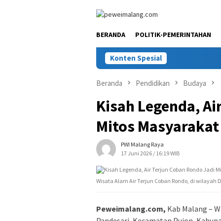
Loncat
ke
konten
BERANDA
POLITIK-PEMERINTAHAN
Konten Spesial
Beranda
Pendidikan
Budaya
Kisah Legenda, Ai
Mitos Masyarakat
PWI Malang Raya
17 Juni 2026 / 16:19 WIB
Wisata Alam Air Terjun Coban Rondo, di wilayah 
Peweimalang.com,
Kab Malang – Wi
Pandesari, Kecamatan Pujon, Kabupat