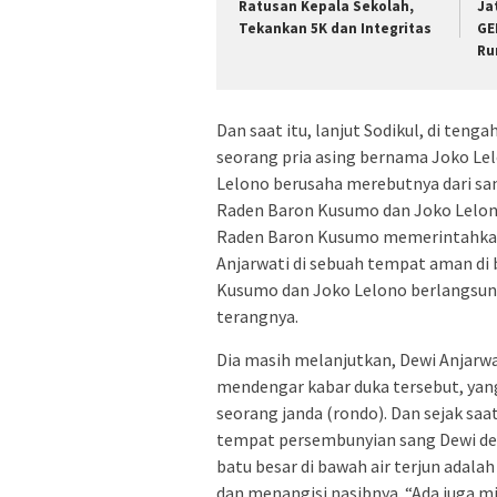
Ratusan Kepala Sekolah,
Ja
Tekankan 5K dan Integritas
GE
Ru
Dan saat itu, lanjut Sodikul, di te
seorang pria asing bernama Joko Lel
Lelono berusaha merebutnya dari san
Raden Baron Kusumo dan Joko Lelono
Raden Baron Kusumo memerintahka
Anjarwati di sebuah tempat aman di b
Kusumo dan Joko Lelono berlangsun
terangnya.
Dia masih melanjutkan, Dewi Anjarwat
mendengar kabar duka tersebut, yan
seorang janda (rondo). Dan sejak sa
tempat persembunyian sang Dewi de
batu besar di bawah air terjun adal
dan menangisi nasibnya. “Ada juga 