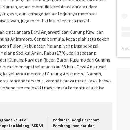
t. Namun, selain memiliki kombinasi antara udara
 yang asri, dan kemegahan air terjunnya membuat
isatawan, juga memiliki kisah legenda rakyat.
buah cinta antara Dewi Anjarwati dari Gunung Kawi dan
nung Anjasmoro. Cerita bermula, kata salah satu tokoh
atan Pujon, Kabupaten Malang, yang juga sebagai
alang Sodikul Amin, Rabu (17/6), dari sepasang
i dari Gunung Kawi dan Raden Baron Kusumo dari Gunung
mereka mencapai selapan atau 36 hari, Dewi Anjarwati
g ke keluarga mertua di Gunung Anjasmoro. Namun,
keras rencana tersebut, karena adanya mitos Jawa bahwa
jauh sebelum melewati masa-masa tertentu atau bisa
rganas ke-33 di
Perkuat Sinergi Percepat
bupaten Malang, BKKBN
Pembangunan Koridor