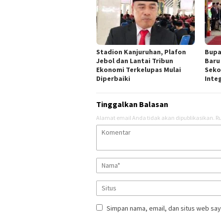
Stadion Kanjuruhan, Plafon
Bupa
Jebol dan Lantai Tribun
Baru
Ekonomi Terkelupas Mulai
Seko
Diperbaiki
Inte
Tinggalkan Balasan
Alamat email Anda tidak akan dipublikasikan.
Ru
Simpan nama, email, dan situs web say