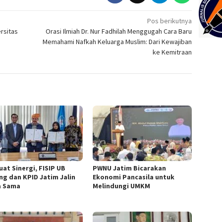
Pos berikutnya
rsitas
Orasi Ilmiah Dr. Nur Fadhilah Menggugah Cara Baru
Memahami Nafkah Keluarga Muslim: Dari Kewajiban
ke Kemitraan
uat Sinergi, FISIP UB
PWNU Jatim Bicarakan
ng dan KPID Jatim Jalin
Ekonomi Pancasila untuk
a Sama
Melindungi UMKM