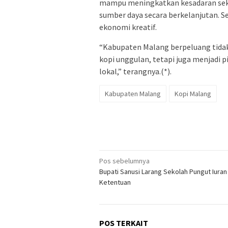
mampu meningkatkan kesadaran sek
sumber daya secara berkelanjutan. S
ekonomi kreatif.
“Kabupaten Malang berpeluang tida
kopi unggulan, tetapi juga menjadi p
lokal,” terangnya.(*).
Kabupaten Malang
Kopi Malang
Navigasi
Pos sebelumnya
Bupati Sanusi Larang Sekolah Pungut Iuran 
pos
Ketentuan
POS TERKAIT