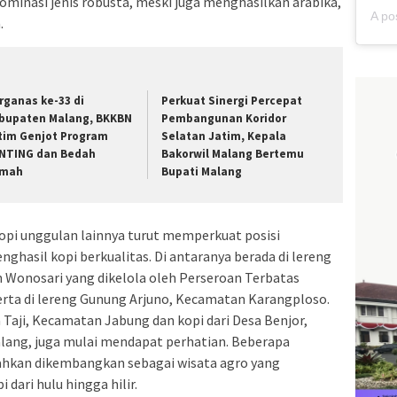
dominasi jenis robusta, meski juga menghasilkan arabika,
.
rganas ke-33 di
Perkuat Sinergi Percepat
bupaten Malang, BKKBN
Pembangunan Koridor
tim Genjot Program
Selatan Jatim, Kepala
NTING dan Bedah
Bakorwil Malang Bertemu
mah
Bupati Malang
opi unggulan lainnya turut memperkuat posisi
ghasil kopi berkualitas. Di antaranya berada di lereng
 Wonosari yang dikelola oleh Perseroan Terbatas
erta di lereng Gunung Arjuno, Kecamatan Karangploso.
a Taji, Kecamatan Jabung dan kopi dari Desa Benjor,
ng, juga mulai mendapat perhatian. Beberapa
ahkan dikembangkan sebagai wisata agro yang
dari hulu hingga hilir.