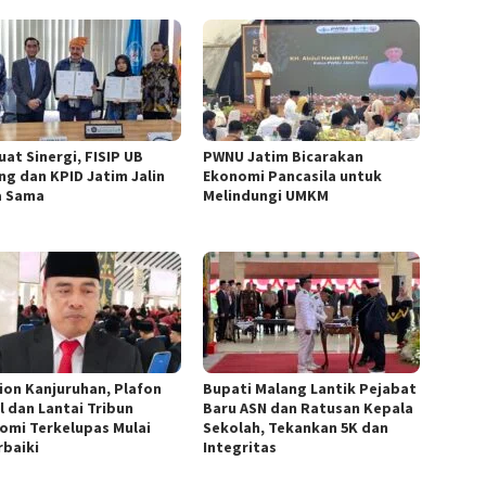
uat Sinergi, FISIP UB
PWNU Jatim Bicarakan
ng dan KPID Jatim Jalin
Ekonomi Pancasila untuk
a Sama
Melindungi UMKM
ion Kanjuruhan, Plafon
Bupati Malang Lantik Pejabat
l dan Lantai Tribun
Baru ASN dan Ratusan Kepala
omi Terkelupas Mulai
Sekolah, Tekankan 5K dan
rbaiki
Integritas