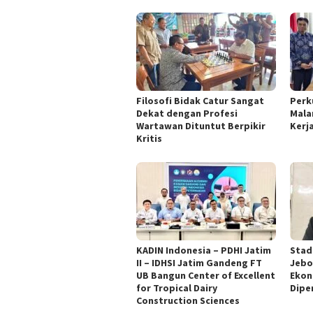
Filosofi Bidak Catur Sangat
Perk
Dekat dengan Profesi
Mala
Wartawan Dituntut Berpikir
Kerj
Kritis
KADIN Indonesia – PDHI Jatim
Stad
II – IDHSI Jatim Gandeng FT
Jebo
UB Bangun Center of Excellent
Ekon
for Tropical Dairy
Dipe
Construction Sciences