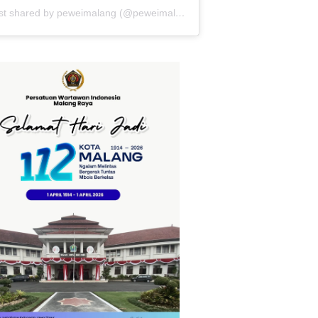
A post shared by peweimalang (@peweimalang)