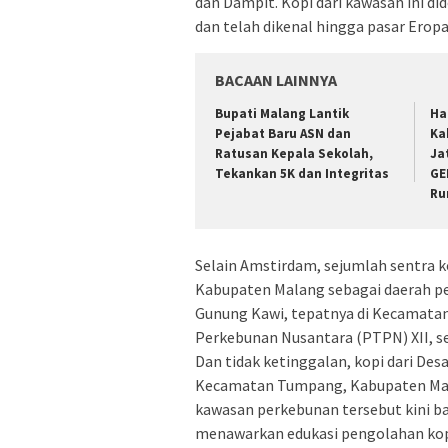
dan Dampit. Kopi dari kawasan ini di
dan telah dikenal hingga pasar Eropa
BACAAN LAINNYA
Bupati Malang Lantik
Ha
Pejabat Baru ASN dan
Ka
Ratusan Kepala Sekolah,
Ja
Tekankan 5K dan Integritas
GE
Ru
Selain Amstirdam, sejumlah sentra k
Kabupaten Malang sebagai daerah pen
Gunung Kawi, tepatnya di Kecamatan
Perkebunan Nusantara (PTPN) XII, s
Dan tidak ketinggalan, kopi dari Des
Kecamatan Tumpang, Kabupaten Mala
kawasan perkebunan tersebut kini b
menawarkan edukasi pengolahan kopi 