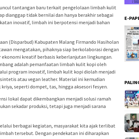
muncul tantangan baru terkait pengelolaan limbah kulit
rap dianggap tidak bernilai dan hanya berakhir sebagai
E-PAP
katan inovatif, limbah ini berpotensi menjadi bahan
yaan (Disparbud) Kabupaten Malang Firmando Hasiholan
tawan mengatakan, pihaknya siap berkolaborasi dengan
 ekonomi kreatif berbasis keberlanjutan lingkungan.
kembang adalah pemanfaatan limbah kulit kopi oleh
alui program inovatif, limbah kulit kopi diolah menjadi
sintetis atau vegan leather. Material ini kemudian
PALIN
riya, seperti dompet, tas, hingga aksesori fesyen.
ensi lokal dapat dikembangkan menjadi solusi ramah
Bukan sekadar produksi, tetapi juga menjadi sarana
elalui berbagai kegiatan, masyarakat kita ajak terlibat
imbah tersebut. Dengan pendekatan ini diharapkan