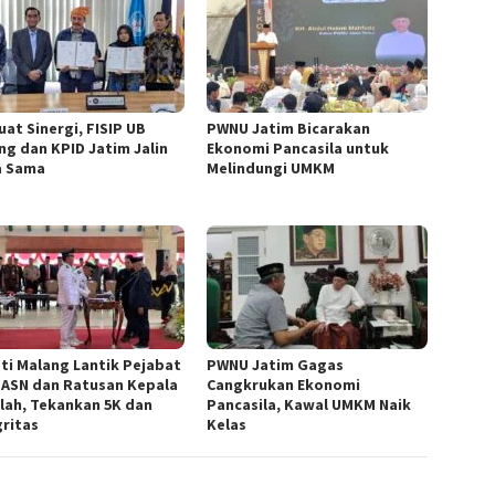
uat Sinergi, FISIP UB
PWNU Jatim Bicarakan
ng dan KPID Jatim Jalin
Ekonomi Pancasila untuk
a Sama
Melindungi UMKM
ti Malang Lantik Pejabat
PWNU Jatim Gagas
 ASN dan Ratusan Kepala
Cangkrukan Ekonomi
lah, Tekankan 5K dan
Pancasila, Kawal UMKM Naik
gritas
Kelas