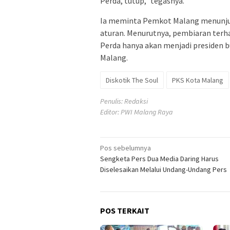
Perda, tutup,” tegasnya.
Ia meminta Pemkot Malang menunju
aturan. Menurutnya, pembiaran ter
Perda hanya akan menjadi presiden b
Malang.
Diskotik The Soul
PKS Kota Malang
Penulis: Redaksi
Editor: PWI Malang Raya
Navigasi
Pos sebelumnya
Sengketa Pers Dua Media Daring Harus
pos
Diselesaikan Melalui Undang-Undang Pers
POS TERKAIT