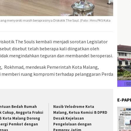
ang menyoroti masih beroprasinya Diskotik The Soul. (Foto : Hms PKS Kota
Diskotik The Souls kembali menjadi sorotan Legislator
ebut disebut telah beberapa kali diingatkan oleh
 tidak mengindahkan teguran dan membandel beroperasi.
g, Rokhmad, mendesak Pemerintah Kota Malang,
agi memberi ruang kompromi terhadap pelanggaran Perda
E-PAP
ntuan Bedah Rumah
Nasib Velodrome Kota
k Cukup, Anggota Fraksi
Malang, Ketua Komisi B DPRD
S Kota Malang Dorong
Desak Kejelasan
nergi Pemkot dengan
Pengelolaan dengan
znas
Pemprov Jatim