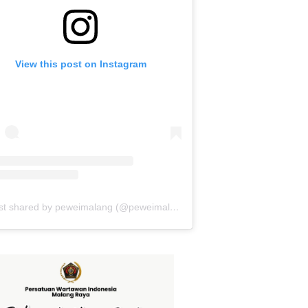
View this post on Instagram
A post shared by peweimalang (@peweimalang)