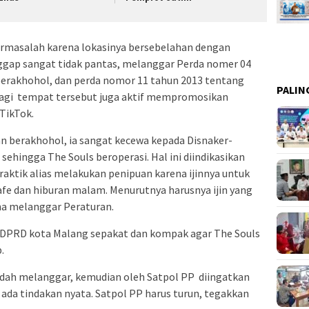
bermasalah karena lokasinya bersebelahan dengan
nggap sangat tidak pantas, melanggar Perda nomer 04
erakhohol, dan perda nomor 11 tahun 2013 tentang
PALIN
lagi tempat tersebut juga aktif mempromosikan
TikTok.
 berakhohol, ia sangat kecewa kepada Disnaker-
ehingga The Souls beroperasi. Hal ini diindikasikan
raktik alias melakukan penipuan karena ijinnya untuk
cafe dan hiburan malam. Menurutnya harusnya ijin yang
na melanggar Peraturan.
 DPRD kota Malang sepakat dan kompak agar The Souls
.
 sudah melanggar, kemudian oleh Satpol PP diingatkan
 ada tindakan nyata. Satpol PP harus turun, tegakkan