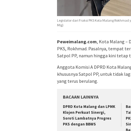
Legislator dari Fraksi PKS Kota Malang Rokhmad y
Mlg)
Peweimalang.com
, Kota Malang – 
PKS, Rokhmad. Pasalnya, tempat ters
Satpol PP, namun hingga kini tetap
Anggota Komisi A DPRD Kota Malan
khususnya Satpol PP, untuk tidak l
yang terus berulang.
BACAAN LAINNYA
DPRD Kota Malang dan LPMK
Ba
Klojen Perkuat Sinergi,
Ta
Soroti Lambatnya Progres
PK
PKS dengan BBWS
Si
Ba