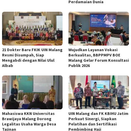
Perdamaian Dunia
21 Dokter Baru FKIK UIN Malang
Wujudkan Layanan Vokasi
Resmi Disumpah, Siap
Berkualitas, BBPPMPV BOE
Mengabdi dengan Nilai Ulul
Malang Gelar Forum Konsultasi
Albab
Publik 2026
Mahasiswa KKN Universitas
UIN Malang dan FK KBIHU Jatim
Brawijaya Malang Dorong
Perkuat Sinergi, Siapkan
Legalitas Usaha Warga Desa
Pelatihan dan Sertifikasi
Tajinan
Pembimbing Haji