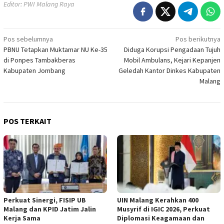
Editor: PWI Malang Raya
Navigasi
Pos sebelumnya
Pos berikutnya
PBNU Tetapkan Muktamar NU Ke-35
Diduga Korupsi Pengadaan Tujuh
pos
di Ponpes Tambakberas
Mobil Ambulans, Kejari Kepanjen
Kabupaten Jombang
Geledah Kantor Dinkes Kabupaten
Malang
POS TERKAIT
Perkuat Sinergi, FISIP UB
UIN Malang Kerahkan 400
Malang dan KPID Jatim Jalin
Musyrif di IGIC 2026, Perkuat
Kerja Sama
Diplomasi Keagamaan dan