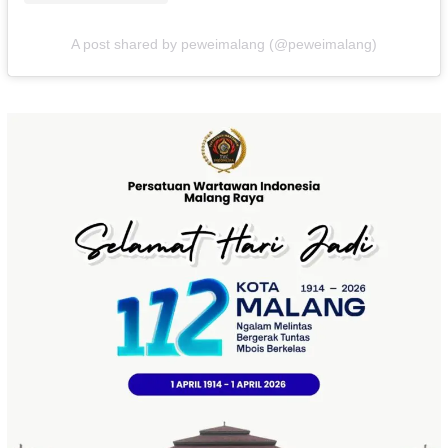
A post shared by peweimalang (@peweimalang)