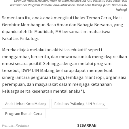
DPW UIN Malang Maulana Malik Ibrahim Malang saat foto bersama para dekan dan
narasumber Program Rumah Ceria untuk Anak Hebat Kota Malang. (Foto: Humas UIN
Malang)
Sementara itu, anak-anak mengikuti kelas Teman Ceria, Hati
Gembira: Membangun Rasa Aman dan Bahagia Bersama, yang
dipandu oleh Dr. Maulidiah, MA bersama tim mahasiswa
Fakultas Psikologi.
Mereka diajak melakukan aktivitas edukatif seperti
menggambar, bercerita, dan mewarnai untuk mengekspresikan
emosi secara positif. Sehingga dengan melalui program
tersebut, DWP UIN Malang berharap dapat memperkuat
sinergi antara perguruan tinggi, lembaga filantropi, organisasi
perempuan, dan masyarakat dalam menjaga ketahanan
keluarga serta kesehatan mental anak.(*).
Anak Hebat Kota Malang
Fakultas Psikologi UIN Malang
Program Rumah Ceria
Penulis: Redaksi
SEBARKAN