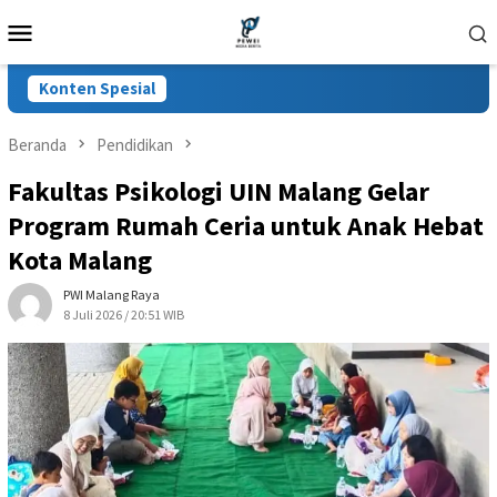
Loncat
Menu
ke
Mobile
konten
Konten Spesial
Beranda
Pendidikan
Fakultas Psikologi UIN Malang Gelar
Program Rumah Ceria untuk Anak Hebat
Kota Malang
PWI Malang Raya
8 Juli 2026 / 20:51 WIB