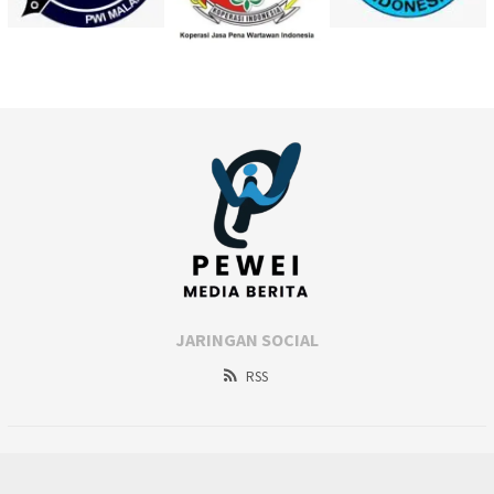
JARINGAN SOCIAL
RSS
Copyright@peweimalang.com