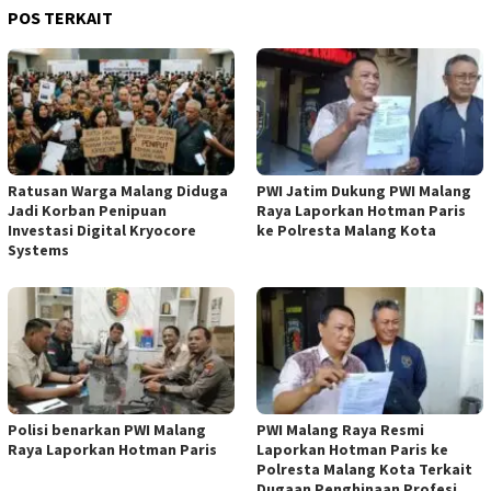
POS TERKAIT
Ratusan Warga Malang Diduga
PWI Jatim Dukung PWI Malang
Jadi Korban Penipuan
Raya Laporkan Hotman Paris
Investasi Digital Kryocore
ke Polresta Malang Kota
Systems
Polisi benarkan PWI Malang
PWI Malang Raya Resmi
Raya Laporkan Hotman Paris
Laporkan Hotman Paris ke
Polresta Malang Kota Terkait
Dugaan Penghinaan Profesi