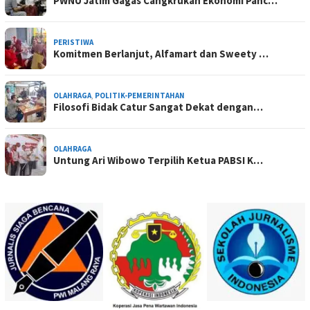
PWNU Jatim Gagas Cangkrukan Ekonomi Panc…
PERISTIWA
Komitmen Berlanjut, Alfamart dan Sweety …
OLAHRAGA
,
POLITIK-PEMERINTAHAN
Filosofi Bidak Catur Sangat Dekat dengan…
OLAHRAGA
Untung Ari Wibowo Terpilih Ketua PABSI K…