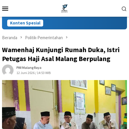
Loncat
Menu
ke
Mobile
konten
Konten Spesial
Beranda
Politik-Pemerintahan
Wamenhaj Kunjungi Rumah Duka, Istri
Petugas Haji Asal Malang Berpulang
PWI Malang Raya
12 Juni 2026 / 14:53 WIB