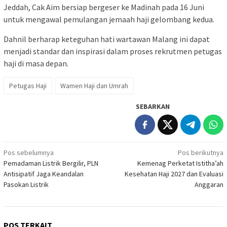
Jeddah, Cak Aim bersiap bergeser ke Madinah pada 16 Juni
untuk mengawal pemulangan jemaah haji gelombang kedua.
Dahnil berharap keteguhan hati wartawan Malang ini dapat
menjadi standar dan inspirasi dalam proses rekrutmen petugas
haji di masa depan.
Petugas Haji
Wamen Haji dan Umrah
SEBARKAN
Navigasi
Pos sebelumnya
Pos berikutnya
Pemadaman Listrik Bergilir, PLN
Kemenag Perketat Istitha’ah
pos
Antisipatif Jaga Keandalan
Kesehatan Haji 2027 dan Evaluasi
Pasokan Listrik
Anggaran
POS TERKAIT