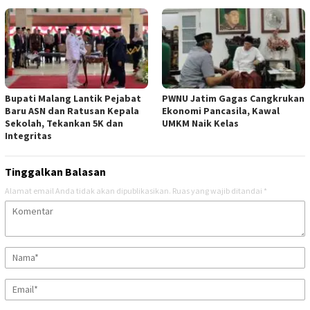
Bupati Malang Lantik Pejabat
PWNU Jatim Gagas Cangkrukan
Baru ASN dan Ratusan Kepala
Ekonomi Pancasila, Kawal
Sekolah, Tekankan 5K dan
UMKM Naik Kelas
Integritas
Tinggalkan Balasan
Alamat email Anda tidak akan dipublikasikan.
Ruas yang wajib ditandai
*