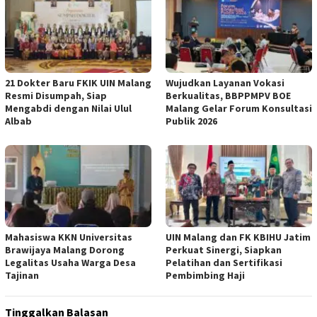
21 Dokter Baru FKIK UIN Malang
Wujudkan Layanan Vokasi
Resmi Disumpah, Siap
Berkualitas, BBPPMPV BOE
Mengabdi dengan Nilai Ulul
Malang Gelar Forum Konsultasi
Albab
Publik 2026
Mahasiswa KKN Universitas
UIN Malang dan FK KBIHU Jatim
Brawijaya Malang Dorong
Perkuat Sinergi, Siapkan
Legalitas Usaha Warga Desa
Pelatihan dan Sertifikasi
Tajinan
Pembimbing Haji
Tinggalkan Balasan