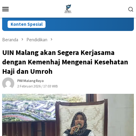
Loncat
Menu
ke
Mobile
konten
Konten Spesial
Beranda
Pendidikan
UIN Malang akan Segera Kerjasama
dengan Kemenhaj Mengenai Kesehatan
Haji dan Umroh
PWI Malang Raya
2 Februari 2026 / 17:03 WIB