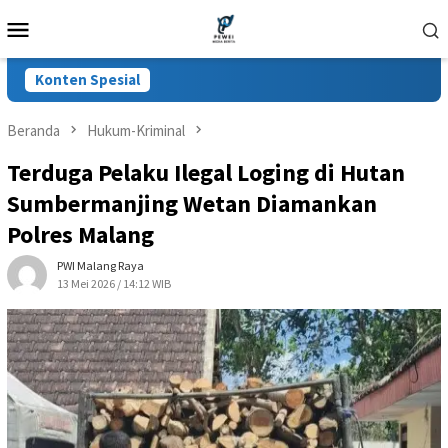
Loncat
Menu
ke
Mobile
konten
Konten Spesial
Beranda
Hukum-Kriminal
Terduga Pelaku Ilegal Loging di Hutan
Sumbermanjing Wetan Diamankan
Polres Malang
PWI Malang Raya
13 Mei 2026 / 14:12 WIB