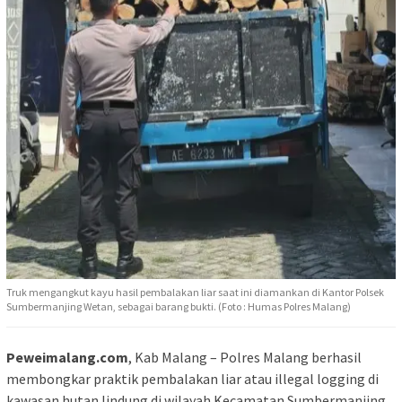
Truk mengangkut kayu hasil pembalakan liar saat ini diamankan di Kantor Polsek
Sumbermanjing Wetan, sebagai barang bukti. (Foto : Humas Polres Malang)
Peweimalang.com
, Kab Malang – Polres Malang berhasil
membongkar praktik pembalakan liar atau illegal logging di
kawasan hutan lindung di wilayah Kecamatan Sumbermanjing