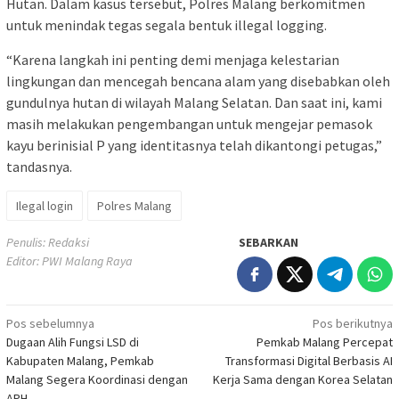
Hutan. Dalam kasus tersebut, Polres Malang berkomitmen
untuk menindak tegas segala bentuk illegal logging.
“Karena langkah ini penting demi menjaga kelestarian
lingkungan dan mencegah bencana alam yang disebabkan oleh
gundulnya hutan di wilayah Malang Selatan. Dan saat ini, kami
masih melakukan pengembangan untuk mengejar pemasok
kayu berinisial P yang identitasnya telah dikantongi petugas,”
tandasnya.
Ilegal login
Polres Malang
Penulis: Redaksi
SEBARKAN
Editor: PWI Malang Raya
Navigasi
Pos sebelumnya
Pos berikutnya
Dugaan Alih Fungsi LSD di
Pemkab Malang Percepat
pos
Kabupaten Malang, Pemkab
Transformasi Digital Berbasis AI
Malang Segera Koordinasi dengan
Kerja Sama dengan Korea Selatan
APH