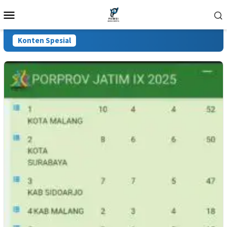
Loncat
Menu
ke
Mobile
konten
Konten Spesial