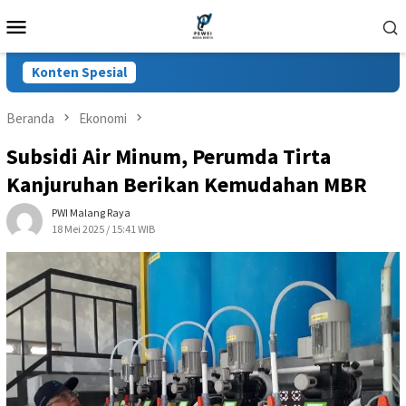
Loncat
Menu
ke
Mobile
konten
Konten Spesial
Beranda
Ekonomi
Subsidi Air Minum, Perumda Tirta
Kanjuruhan Berikan Kemudahan MBR
PWI Malang Raya
18 Mei 2025 / 15:41 WIB