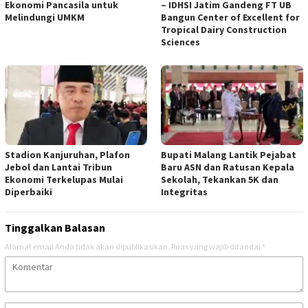
Ekonomi Pancasila untuk
– IDHSI Jatim Gandeng FT UB
Melindungi UMKM
Bangun Center of Excellent for
Tropical Dairy Construction
Sciences
Stadion Kanjuruhan, Plafon
Bupati Malang Lantik Pejabat
Jebol dan Lantai Tribun
Baru ASN dan Ratusan Kepala
Ekonomi Terkelupas Mulai
Sekolah, Tekankan 5K dan
Diperbaiki
Integritas
Tinggalkan Balasan
Alamat email Anda tidak akan dipublikasikan.
Ruas yang wajib ditandai
*