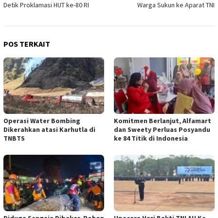
Detik Proklamasi HUT ke-80 RI
Warga Sukun ke Aparat TNI
POS TERKAIT
Operasi Water Bombing
Komitmen Berlanjut, Alfamart
Dikerahkan atasi Karhutla di
dan Sweety Perluas Posyandu
TNBTS
ke 84 Titik di Indonesia
Diduga Sengaja Dibakar, Pohon
Upacara Hari Bakti TNI AU Ke-