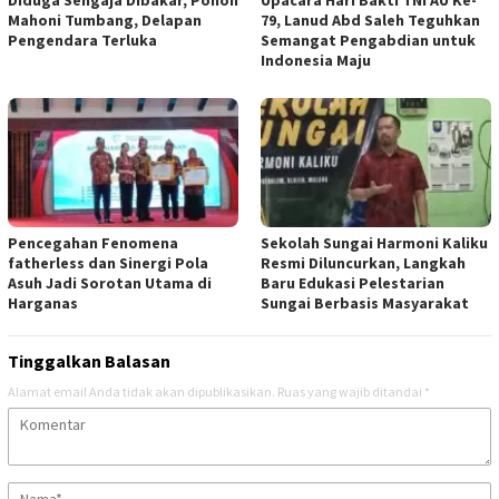
Mahoni Tumbang, Delapan
79, Lanud Abd Saleh Teguhkan
Pengendara Terluka
Semangat Pengabdian untuk
Indonesia Maju
Pencegahan Fenomena
Sekolah Sungai Harmoni Kaliku
fatherless dan Sinergi Pola
Resmi Diluncurkan, Langkah
Asuh Jadi Sorotan Utama di
Baru Edukasi Pelestarian
Harganas
Sungai Berbasis Masyarakat
Tinggalkan Balasan
Alamat email Anda tidak akan dipublikasikan.
Ruas yang wajib ditandai
*