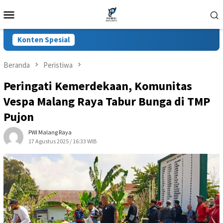
Loncat
Menu
ke
Mobile
konten
Konten Spesial
Beranda
Peristiwa
Peringati Kemerdekaan, Komunitas
Vespa Malang Raya Tabur Bunga di TMP
Pujon
PWI Malang Raya
17 Agustus 2025 / 16:33 WIB