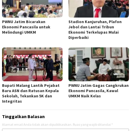
PWNU Jatim Bicarakan
Stadion Kanjuruhan, Plafon
Ekonomi Pancasila untuk
Jebol dan Lantai Tribun
Melindungi UMKM
Ekonomi Terkelupas Mulai
Diperbaiki
Bupati Malang Lantik Pejabat
PWNU Jatim Gagas Cangkrukan
Baru ASN dan Ratusan Kepala
Ekonomi Pancasila, Kawal
Sekolah, Tekankan 5K dan
UMKM Naik Kelas
Integritas
Tinggalkan Balasan
Alamat email Anda tidak akan dipublikasikan.
Ruas yang wajib ditandai
*