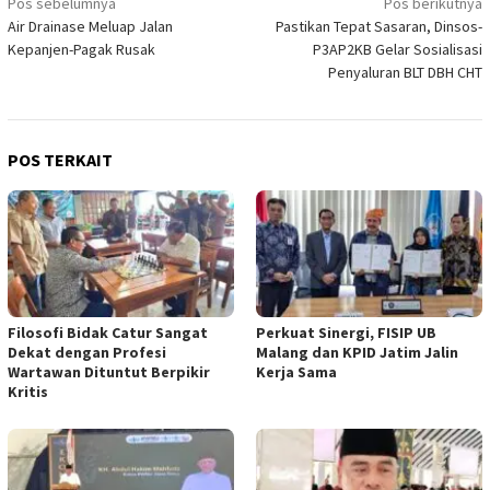
Navigasi
Pos sebelumnya
Pos berikutnya
Air Drainase Meluap Jalan
Pastikan Tepat Sasaran, Dinsos-
pos
Kepanjen-Pagak Rusak
P3AP2KB Gelar Sosialisasi
Penyaluran BLT DBH CHT
POS TERKAIT
Filosofi Bidak Catur Sangat
Perkuat Sinergi, FISIP UB
Dekat dengan Profesi
Malang dan KPID Jatim Jalin
Wartawan Dituntut Berpikir
Kerja Sama
Kritis