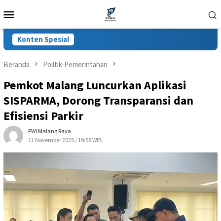
Loncat
Menu
ke
Mobile
konten
Konten Spesial
Beranda
Politik-Pemerintahan
Pemkot Malang Luncurkan Aplikasi
SISPARMA, Dorong Transparansi dan
Efisiensi Parkir
PWI Malang Raya
11 November 2025 / 19:58 WIB