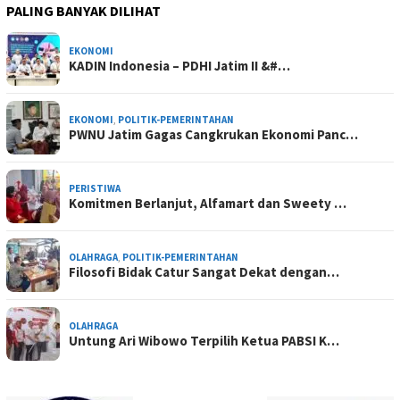
PALING BANYAK DILIHAT
EKONOMI
KADIN Indonesia – PDHI Jatim II &#…
EKONOMI
,
POLITIK-PEMERINTAHAN
PWNU Jatim Gagas Cangkrukan Ekonomi Panc…
PERISTIWA
Komitmen Berlanjut, Alfamart dan Sweety …
OLAHRAGA
,
POLITIK-PEMERINTAHAN
Filosofi Bidak Catur Sangat Dekat dengan…
OLAHRAGA
Untung Ari Wibowo Terpilih Ketua PABSI K…