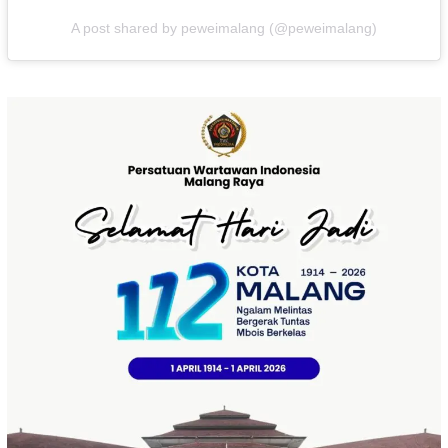
A post shared by peweimalang (@peweimalang)