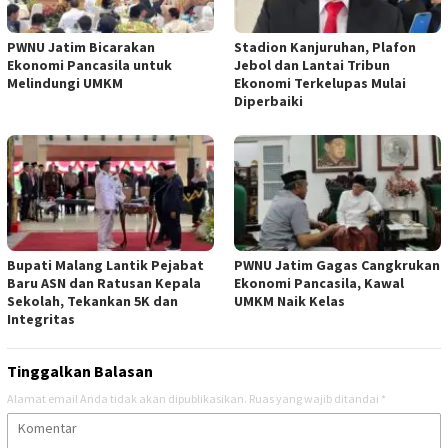
PWNU Jatim Bicarakan
Stadion Kanjuruhan, Plafon
Ekonomi Pancasila untuk
Jebol dan Lantai Tribun
Melindungi UMKM
Ekonomi Terkelupas Mulai
Diperbaiki
Bupati Malang Lantik Pejabat
PWNU Jatim Gagas Cangkrukan
Baru ASN dan Ratusan Kepala
Ekonomi Pancasila, Kawal
Sekolah, Tekankan 5K dan
UMKM Naik Kelas
Integritas
Tinggalkan Balasan
Alamat email Anda tidak akan dipublikasikan.
Ruas yang wajib ditandai
*