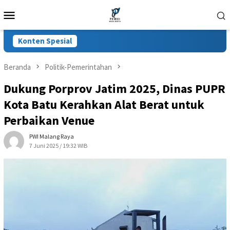
Loncat
Menu
ke
Mobile
konten
Konten Spesial
Beranda
Politik-Pemerintahan
Dukung Porprov Jatim 2025, Dinas PUPR
Kota Batu Kerahkan Alat Berat untuk
Perbaikan Venue
PWI Malang Raya
7 Juni 2025 / 19:32 WIB