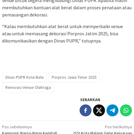
venue untuk segera menghubungi Dinas PUPR. Apabila masih
membutuhkan bantuan alat berat dalam proses penataan atau
pemasangan dekorasi.
“Kalau membutuhkan alat berat untuk memperbaiki venue
atau untuk memasang dekorasi Porprov Jatim 2025, bisa
dikomunikasikan dengan Dinas PUPR,” tutupnya.
Dinas PUPR Kota Batu
Porprov Jawa Timur 2025
Renovasi Venue Olahraga
SEBARKAN
Navigasi
Pos sebelumnya
Pos berikutnya
Kampung Warna-Warni Kembali
ISSI Kota Malang Gelar Kejuaraan