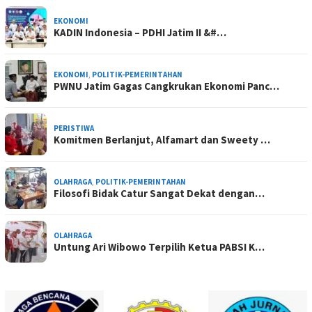
EKONOMI
KADIN Indonesia – PDHI Jatim II &#…
EKONOMI
,
POLITIK-PEMERINTAHAN
PWNU Jatim Gagas Cangkrukan Ekonomi Panc…
PERISTIWA
Komitmen Berlanjut, Alfamart dan Sweety …
OLAHRAGA
,
POLITIK-PEMERINTAHAN
Filosofi Bidak Catur Sangat Dekat dengan…
OLAHRAGA
Untung Ari Wibowo Terpilih Ketua PABSI K…