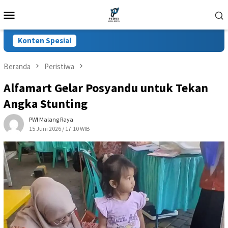
Loncat
Menu
ke
Mobile
konten
Konten Spesial
Beranda
Peristiwa
Alfamart Gelar Posyandu untuk Tekan
Angka Stunting
PWI Malang Raya
15 Juni 2026 / 17:10 WIB