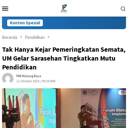
Loncat
Menu
ke
Mobile
konten
Konten Spesial
Beranda
Pendidikan
Tak Hanya Kejar Pemeringkatan Semata,
UM Gelar Sarasehan Tingkatkan Mutu
Pendidikan
PWI Malang Raya
11 Oktober 2025 / 09:20 WIB