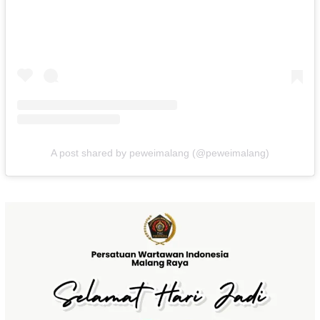
A post shared by peweimalang (@peweimalang)