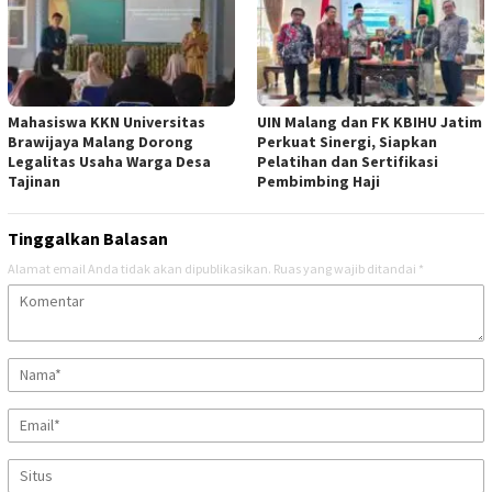
Mahasiswa KKN Universitas
UIN Malang dan FK KBIHU Jatim
Brawijaya Malang Dorong
Perkuat Sinergi, Siapkan
Legalitas Usaha Warga Desa
Pelatihan dan Sertifikasi
Tajinan
Pembimbing Haji
Tinggalkan Balasan
Alamat email Anda tidak akan dipublikasikan.
Ruas yang wajib ditandai
*