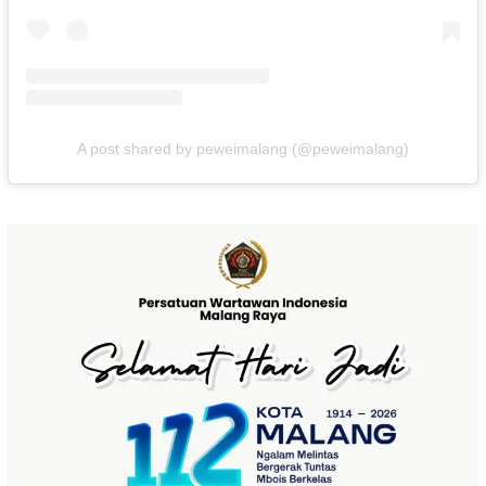
A post shared by peweimalang (@peweimalang)