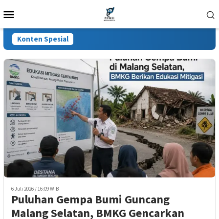
Loncat
Menu
ke
Mobile
konten
Konten Spesial
6 Juli 2026 / 16:09 WIB
Puluhan Gempa Bumi Guncang
Malang Selatan, BMKG Gencarkan