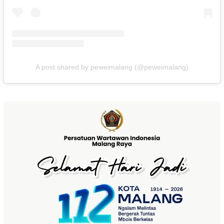
A post shared by peweimalang (@peweimalang)