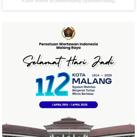
A post shared by peweimalang (@peweimalang)