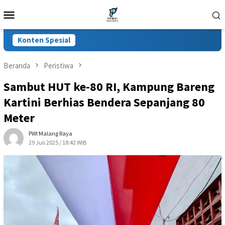
Loncat
Menu
ke
Mobile
konten
Konten Spesial
Beranda
Peristiwa
Sambut HUT ke-80 RI, Kampung Bareng
Kartini Berhias Bendera Sepanjang 80
Meter
PWI Malang Raya
29 Juli 2025 / 18:42 WIB