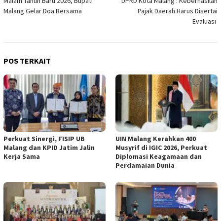
Malam Tahun Baru 2026, Bupati
DPRD Kota Malang : Keberhasilan
pos
Malang Gelar Doa Bersama
Pajak Daerah Harus Disertai
Evaluasi
POS TERKAIT
Perkuat Sinergi, FISIP UB
UIN Malang Kerahkan 400
Malang dan KPID Jatim Jalin
Musyrif di IGIC 2026, Perkuat
Kerja Sama
Diplomasi Keagamaan dan
Perdamaian Dunia