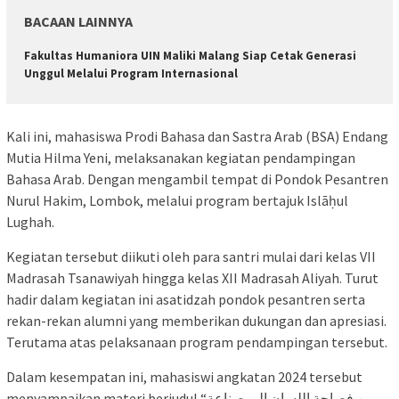
BACAAN LAINNYA
Fakultas Humaniora UIN Maliki Malang Siap Cetak Generasi
Unggul Melalui Program Internasional
Kali ini, mahasiswa Prodi Bahasa dan Sastra Arab (BSA) Endang
Mutia Hilma Yeni, melaksanakan kegiatan pendampingan
Bahasa Arab. Dengan mengambil tempat di Pondok Pesantren
Nurul Hakim, Lombok, melalui program bertajuk Islāḥul
Lughah.
Kegiatan tersebut diikuti oleh para santri mulai dari kelas VII
Madrasah Tsanawiyah hingga kelas XII Madrasah Aliyah. Turut
hadir dalam kegiatan ini asatidzah pondok pesantren serta
rekan-rekan alumni yang memberikan dukungan dan apresiasi.
Terutama atas pelaksanaan program pendampingan tersebut.
Dalam kesempatan ini, mahasiswi angkatan 2024 tersebut
menyampaikan materi berjudul “من فصاحة اللسان إلى صناعة