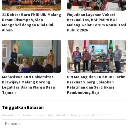
21 Dokter Baru FKIK UIN Malang
Wujudkan Layanan Vokasi
Resmi Disumpah, Siap
Berkualitas, BBPPMPV BOE
Mengabdi dengan Nilai Ulul
Malang Gelar Forum Konsultasi
Albab
Publik 2026
Mahasiswa KKN Universitas
UIN Malang dan FK KBIHU Jatim
Brawijaya Malang Dorong
Perkuat Sinergi, Siapkan
Legalitas Usaha Warga Desa
Pelatihan dan Sertifikasi
Tajinan
Pembimbing Haji
Tinggalkan Balasan
Alamat email Anda tidak akan dipublikasikan.
Ruas yang wajib ditandai
*