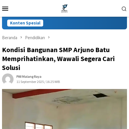
Loncat
Menu
ke
Mobile
konten
Konten Spesial
Beranda
Pendidikan
Kondisi Bangunan SMP Arjuno Batu
Memprihatinkan, Wawali Segera Cari
Solusi
PWI Malang Raya
11 September 2025 / 16:25 WIB