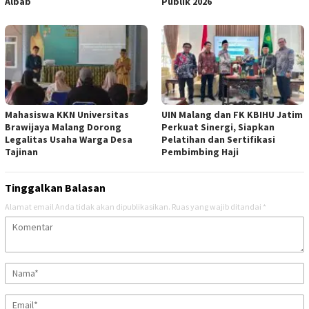
Albab
Publik 2026
Mahasiswa KKN Universitas
UIN Malang dan FK KBIHU Jatim
Brawijaya Malang Dorong
Perkuat Sinergi, Siapkan
Legalitas Usaha Warga Desa
Pelatihan dan Sertifikasi
Tajinan
Pembimbing Haji
Tinggalkan Balasan
Alamat email Anda tidak akan dipublikasikan.
Ruas yang wajib ditandai
*