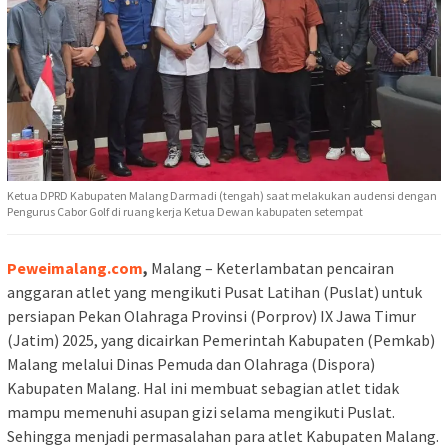
Ketua DPRD Kabupaten Malang Darmadi (tengah) saat melakukan audensi dengan
Pengurus Cabor Golf di ruang kerja Ketua Dewan kabupaten setempat
Peweimalang.com
,
Malang – Keterlambatan pencairan
anggaran atlet yang mengikuti Pusat Latihan (Puslat) untuk
persiapan Pekan Olahraga Provinsi (Porprov) IX Jawa Timur
(Jatim) 2025, yang dicairkan Pemerintah Kabupaten (Pemkab)
Malang melalui Dinas Pemuda dan Olahraga (Dispora)
Kabupaten Malang. Hal ini membuat sebagian atlet tidak
mampu memenuhi asupan gizi selama mengikuti Puslat.
Sehingga menjadi permasalahan para atlet Kabupaten Malang.