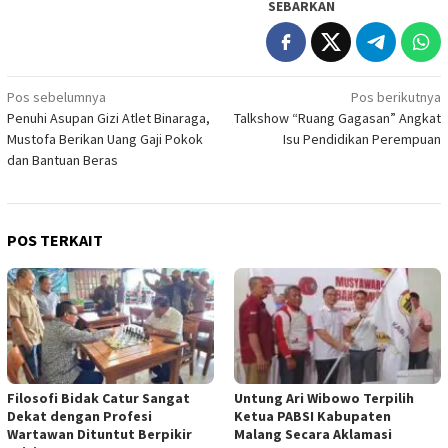
SEBARKAN
Navigasi
Pos sebelumnya
Pos berikutnya
Penuhi Asupan Gizi Atlet Binaraga,
Talkshow “Ruang Gagasan” Angkat
pos
Mustofa Berikan Uang Gaji Pokok
Isu Pendidikan Perempuan
dan Bantuan Beras
POS TERKAIT
Filosofi Bidak Catur Sangat
Untung Ari Wibowo Terpilih
Dekat dengan Profesi
Ketua PABSI Kabupaten
Wartawan Dituntut Berpikir
Malang Secara Aklamasi