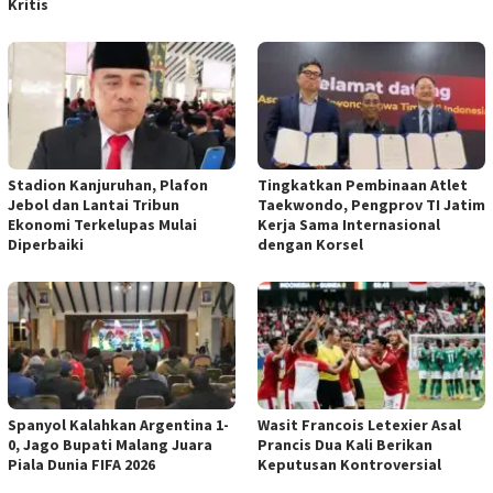
Kritis
Stadion Kanjuruhan, Plafon
Tingkatkan Pembinaan Atlet
Jebol dan Lantai Tribun
Taekwondo, Pengprov TI Jatim
Ekonomi Terkelupas Mulai
Kerja Sama Internasional
Diperbaiki
dengan Korsel
Spanyol Kalahkan Argentina 1-
Wasit Francois Letexier Asal
0, Jago Bupati Malang Juara
Prancis Dua Kali Berikan
Piala Dunia FIFA 2026
Keputusan Kontroversial