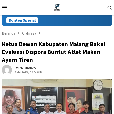
Loncat
Menu
ke
Mobile
konten
Konten Spesial
Beranda
Olahraga
Ketua Dewan Kabupaten Malang Bakal
Evaluasi Dispora Buntut Atlet Makan
Ayam Tiren
PWI Malang Raya
7 Mei 2025 / 09:54 WIB