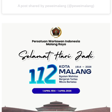
A post shared by peweimalang (@peweimalang)