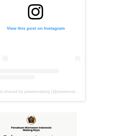
View this post on Instagram
A post shared by peweimalang (@peweimalang)