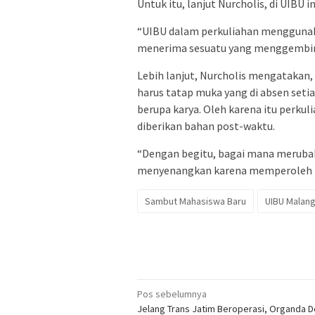
Untuk itu, lanjut Nurcholis, di UIB
“UIBU dalam perkuliahan menggunak
menerima sesuatu yang menggembira
Lebih lanjut, Nurcholis mengatakan, 
harus tatap muka yang di absen setia
berupa karya. Oleh karena itu perkuli
diberikan bahan post-waktu.
“Dengan begitu, bagai mana merubah
menyenangkan karena memperoleh re
Sambut Mahasiswa Baru
UIBU Malan
Navigasi
Pos sebelumnya
Jelang Trans Jatim Beroperasi, Organda 