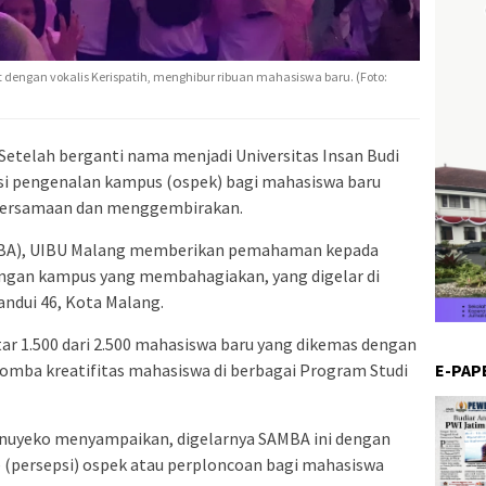
t dengan vokalis Kerispatih, menghibur ribuan mahasiswa baru. (Foto:
Setelah berganti nama menjadi Universitas Insan Budi
si pengenalan kampus (ospek) bagi mahasiswa baru
ebersamaan dan menggembirakan.
MBA), UIBU Malang memberikan pemahaman kepada
ngan kampus yang membahagiakan, yang digelar di
ndui 46, Kota Malang.
tar 1.500 dari 2.500 mahasiswa baru yang dikemas dengan
E-PAP
omba kreatifitas mahasiswa di berbagai Program Studi
unuyeko menyampaikan, digelarnya SAMBA ini dengan
(persepsi) ospek atau perploncoan bagi mahasiswa