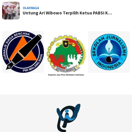
OLAHRAGA
Untung Ari Wibowo Terpilih Ketua PABSI K…