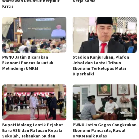
Wartawan Dituntut Berpikir
Kerja Sama
Kritis
PWNU Jatim Bicarakan
Stadion Kanjuruhan, Plafon
Ekonomi Pancasila untuk
Jebol dan Lantai Tribun
Melindungi UMKM
Ekonomi Terkelupas Mulai
Diperbaiki
Bupati Malang Lantik Pejabat
PWNU Jatim Gagas Cangkrukan
Baru ASN dan Ratusan Kepala
Ekonomi Pancasila, Kawal
Sekolah, Tekankan 5K dan
UMKM Naik Kelas