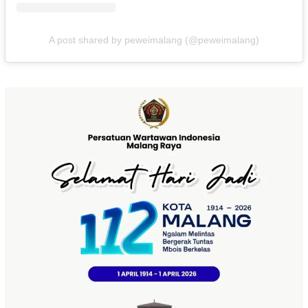
A post shared by peweimalang (@peweimalang)