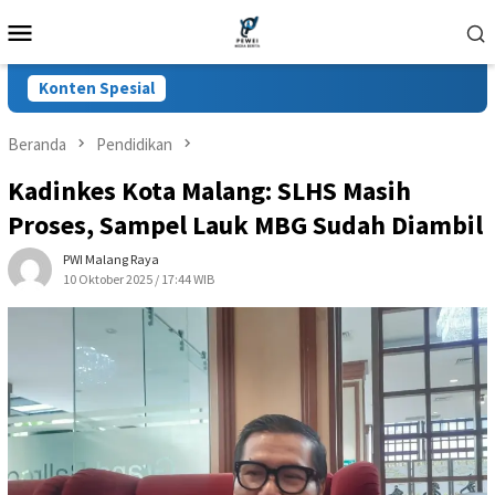
Loncat
Menu
ke
Mobile
konten
Konten Spesial
Beranda
Pendidikan
Kadinkes Kota Malang: SLHS Masih
Proses, Sampel Lauk MBG Sudah Diambil
PWI Malang Raya
10 Oktober 2025 / 17:44 WIB