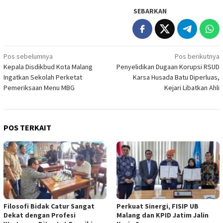
SEBARKAN
Navigasi
Pos sebelumnya
Pos berikutnya
Kepala Disdikbud Kota Malang
Penyelidikan Dugaan Korupsi RSUD
pos
Ingatkan Sekolah Perketat
Karsa Husada Batu Diperluas,
Pemeriksaan Menu MBG
Kejari Libatkan Ahli
POS TERKAIT
Filosofi Bidak Catur Sangat
Perkuat Sinergi, FISIP UB
Dekat dengan Profesi
Malang dan KPID Jatim Jalin