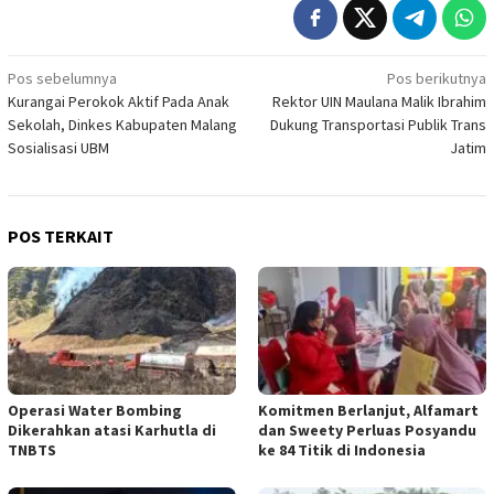
Navigasi
Pos sebelumnya
Pos berikutnya
Kurangai Perokok Aktif Pada Anak
Rektor UIN Maulana Malik Ibrahim
pos
Sekolah, Dinkes Kabupaten Malang
Dukung Transportasi Publik Trans
Sosialisasi UBM
Jatim
POS TERKAIT
Operasi Water Bombing
Komitmen Berlanjut, Alfamart
Dikerahkan atasi Karhutla di
dan Sweety Perluas Posyandu
TNBTS
ke 84 Titik di Indonesia