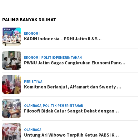
PALING BANYAK DILIHAT
EKONOMI
KADIN Indonesia – PDHI Jatim II &#…
EKONOMI
,
POLITIK-PEMERINTAHAN
PWNU Jatim Gagas Cangkrukan Ekonomi Panc…
PERISTIWA
Komitmen Berlanjut, Alfamart dan Sweety …
OLAHRAGA
,
POLITIK-PEMERINTAHAN
Filosofi Bidak Catur Sangat Dekat dengan…
OLAHRAGA
Untung Ari Wibowo Terpilih Ketua PABSI K…