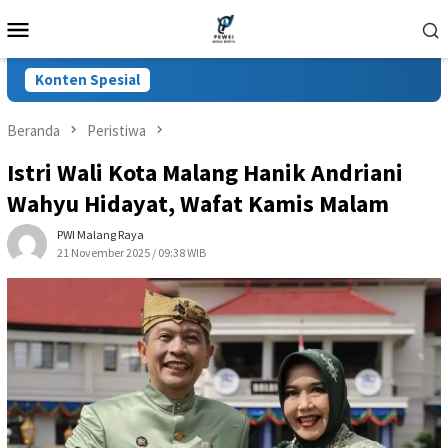
Loncat
Menu
ke
Mobile
konten
Konten Spesial
Beranda
Peristiwa
Istri Wali Kota Malang Hanik Andriani
Wahyu Hidayat, Wafat Kamis Malam
PWI Malang Raya
21 November 2025 / 09:38 WIB