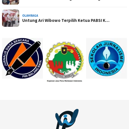
OLAHRAGA
Untung Ari Wibowo Terpilih Ketua PABSI K…