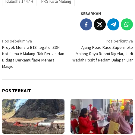
Iduladha 1447 H
PKS Kota Malang
SEBARKAN
Navigasi
Pos sebelumnya
Pos berikutnya
Proyek Menara BTS Ilegal di SDN
Ajang Road Race Supermoto
pos
Kotalama V Malang: Tak Berizin dan
Malang Raya Resmi Digelar, Jadi
Diduga Berkamuflase Menara
Wadah Positif Redam Balapan Liar
Masjid
POS TERKAIT