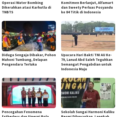
Operasi Water Bombing
Komitmen Berlanjut, Alfamart
Dikerahkan atasi Karhutla di
dan Sweety Perluas Posyandu
TNBTS
ke 84 Titik di Indonesia
Diduga Sengaja Dibakar, Pohon
Upacara Hari Bakti TNI AU Ke-
Mahoni Tumbang, Delapan
79, Lanud Abd Saleh Teguhkan
Pengendara Terluka
Semangat Pengabdian untuk
Indonesia Maju
Pencegahan Fenomena
Sekolah Sungai Harmoni Kaliku
fatherless dan Sinergi Pola
Resmi Diluncurkan, Langkah