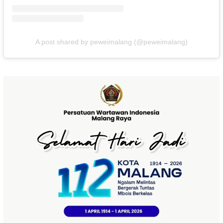
A post shared by peweimalang (@peweimalang)