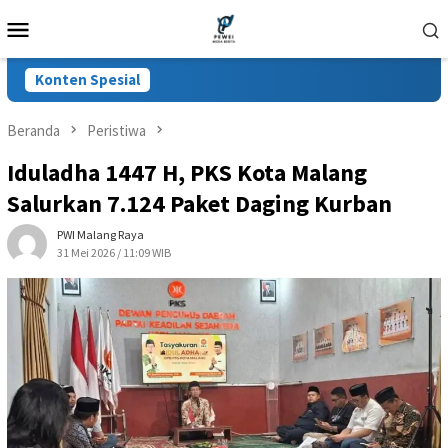
Loncat
Menu
ke
Mobile
konten
Konten Spesial
Beranda
Peristiwa
Iduladha 1447 H, PKS Kota Malang
Salurkan 7.124 Paket Daging Kurban
PWI Malang Raya
31 Mei 2026 / 11:09 WIB