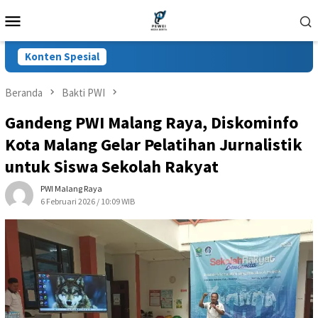
Loncat
Menu
ke
Mobile
konten
Konten Spesial
Beranda
Bakti PWI
Gandeng PWI Malang Raya, Diskominfo
Kota Malang Gelar Pelatihan Jurnalistik
untuk Siswa Sekolah Rakyat
PWI Malang Raya
6 Februari 2026 / 10:09 WIB