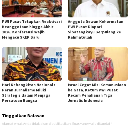
PWI Pusat Tetapkan Reaktivasi
Anggota Dewan Kehormatan
Keanggotaan hingga Akhir
PWI Pusat Diapari
2026, Konferensi Wajib
Sibatangkayu Berpulang ke
Mengacu SKEP Baru
Rahmatullah
Hari Kebangkitan Nasional :
Israel Cegat Misi Kemanusiaan
Peran Jurnalisme Miliki
ke Gaza, Ketum PWI Pusat
Strategis dalam Menjaga
Kecam Penahanan Tiga
Persatuan Bangsa
Jurnalis Indonesia
Tinggalkan Balasan
Alamat email Anda tidak akan dipublikasikan.
Ruas yang wajib ditandai
*