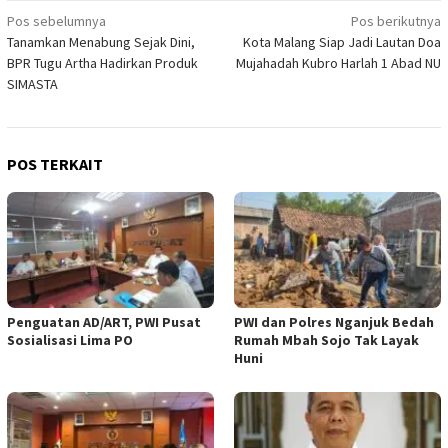
Navigasi
Pos sebelumnya
Pos berikutnya
Tanamkan Menabung Sejak Dini,
Kota Malang Siap Jadi Lautan Doa
pos
BPR Tugu Artha Hadirkan Produk
Mujahadah Kubro Harlah 1 Abad NU
SIMASTA
POS TERKAIT
Penguatan AD/ART, PWI Pusat
PWI dan Polres Nganjuk Bedah
Sosialisasi Lima PO
Rumah Mbah Sojo Tak Layak
Huni