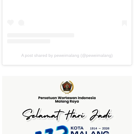
A post shared by peweimalang (@peweimalang)