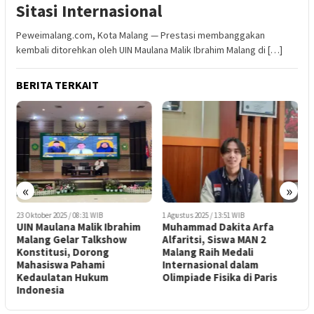
Sitasi Internasional
Peweimalang.com, Kota Malang — Prestasi membanggakan
kembali ditorehkan oleh UIN Maulana Malik Ibrahim Malang di […]
BERITA TERKAIT
«
»
8
23 Oktober 2025 / 08:31 WIB
1 Agustus 2025 / 13:51 WIB
O
UIN Maulana Malik Ibrahim
Muhammad Dakita Arfa
T
Malang Gelar Talkshow
Alfaritsi, Siswa MAN 2
a
Konstitusi, Dorong
Malang Raih Medali
Mahasiswa Pahami
Internasional dalam
Kedaulatan Hukum
Olimpiade Fisika di Paris
Indonesia