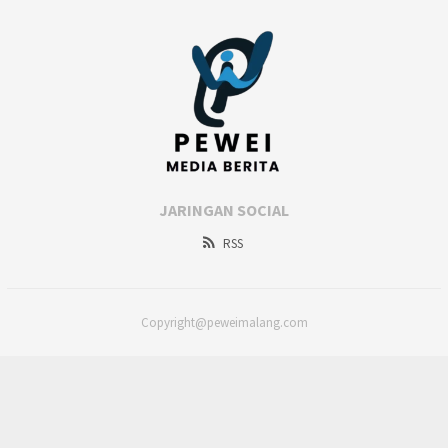
JARINGAN SOCIAL
RSS
Copyright@peweimalang.com