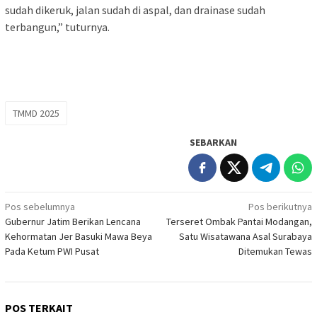
sudah dikeruk, jalan sudah di aspal, dan drainase sudah
terbangun,” tuturnya.
TMMD 2025
SEBARKAN
Navigasi
Pos sebelumnya
Pos berikutnya
Gubernur Jatim Berikan Lencana
Terseret Ombak Pantai Modangan,
pos
Kehormatan Jer Basuki Mawa Beya
Satu Wisatawana Asal Surabaya
Pada Ketum PWI Pusat
Ditemukan Tewas
POS TERKAIT