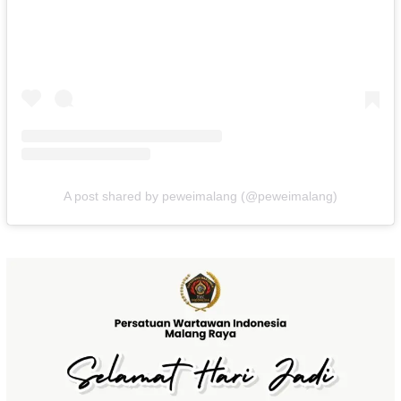
A post shared by peweimalang (@peweimalang)