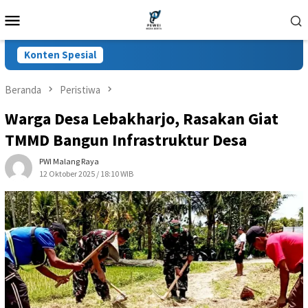
Loncat
Menu
ke
Mobile
konten
Konten Spesial
Beranda
Peristiwa
Warga Desa Lebakharjo, Rasakan Giat
TMMD Bangun Infrastruktur Desa
PWI Malang Raya
12 Oktober 2025 / 18:10 WIB