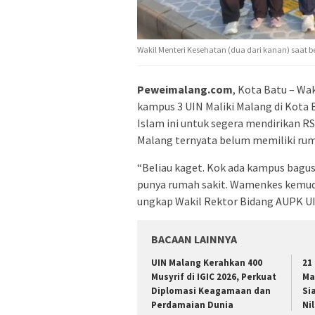
Wakil Menteri Kesehatan (dua dari kanan) saat 
Peweimalang.com
, Kota Batu – Wa
kampus 3 UIN Maliki Malang di Kota 
Islam ini untuk segera mendirikan RS
Malang ternyata belum memiliki rum
“Beliau kaget. Kok ada kampus bagus
punya rumah sakit. Wamenkes kemudi
ungkap Wakil Rektor Bidang AUPK UI
BACAAN LAINNYA
UIN Malang Kerahkan 400
21
Musyrif di IGIC 2026, Perkuat
Ma
Diplomasi Keagamaan dan
Si
Perdamaian Dunia
Nil