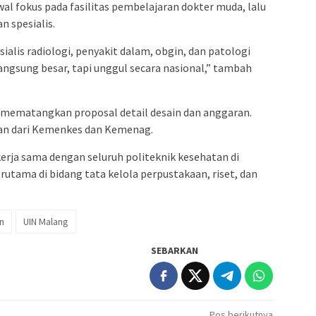
al fokus pada fasilitas pembelajaran dokter muda, lalu
 spesialis.
ialis radiologi, penyakit dalam, obgin, dan patologi
 langsung besar, tapi unggul secara nasional,” tambah
 mematangkan proposal detail desain dan anggaran.
an dari Kemenkes dan Kemenag.
rja sama dengan seluruh politeknik kesehatan di
erutama di bidang tata kelola perpustakaan, riset, dan
n
UIN Malang
SEBARKAN
Pos berikutnya