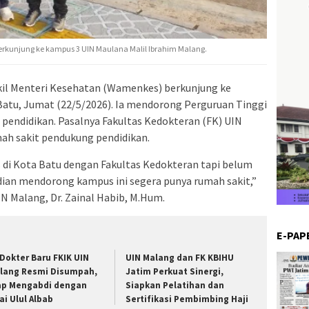
berkunjung ke kampus 3 UIN Maulana Malil Ibrahim Malang.
kil Menteri Kesehatan (Wamenkes) berkunjung ke
Batu, Jumat (22/5/2026). Ia mendorong Perguruan Tinggi
 pendidikan. Pasalnya Fakultas Kedokteran (FK) UIN
ah sakit pendukung pendidikan.
 di Kota Batu dengan Fakultas Kedokteran tapi belum
an mendorong kampus ini segera punya rumah sakit,”
N Malang, Dr. Zainal Habib, M.Hum.
E-PAP
 Dokter Baru FKIK UIN
UIN Malang dan FK KBIHU
lang Resmi Disumpah,
Jatim Perkuat Sinergi,
ap Mengabdi dengan
Siapkan Pelatihan dan
ai Ulul Albab
Sertifikasi Pembimbing Haji