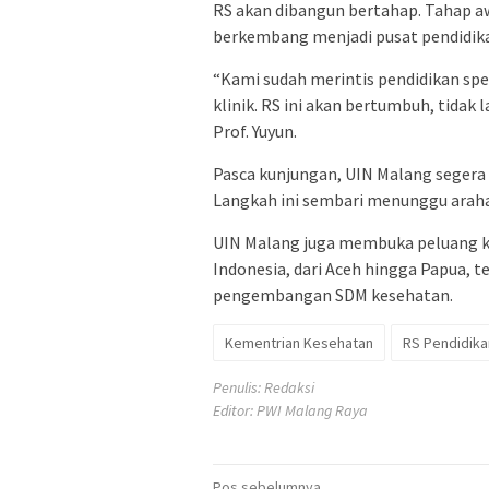
RS akan dibangun bertahap. Tahap aw
berkembang menjadi pusat pendidikan
“Kami sudah merintis pendidikan spes
klinik. RS ini akan bertumbuh, tidak
Prof. Yuyun.
Pasca kunjungan, UIN Malang segera
Langkah ini sembari menunggu arah
UIN Malang juga membuka peluang ke
Indonesia, dari Aceh hingga Papua, t
pengembangan SDM kesehatan.
Kementrian Kesehatan
RS Pendidika
Penulis: Redaksi
Editor: PWI Malang Raya
Pos sebelumnya