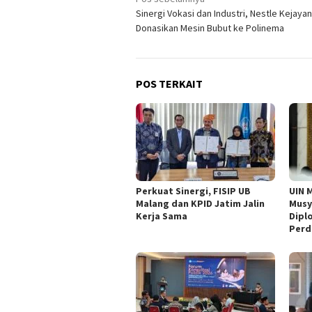
Navigasi
Sinergi Vokasi dan Industri, Nestle Kejayan
pos
Donasikan Mesin Bubut ke Polinema
POS TERKAIT
Perkuat Sinergi, FISIP UB
UIN 
Malang dan KPID Jatim Jalin
Musyr
Kerja Sama
Dipl
Perd