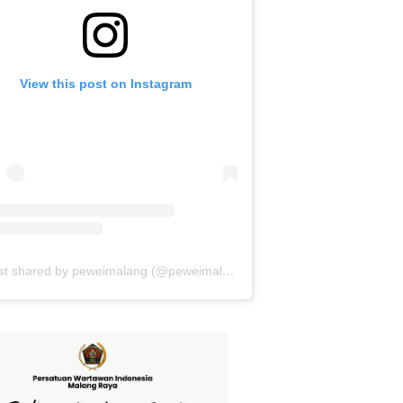
View this post on Instagram
A post shared by peweimalang (@peweimalang)