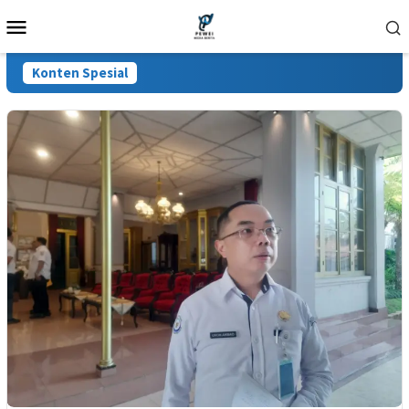
Loncat
Menu
ke
Mobile
konten
Konten Spesial