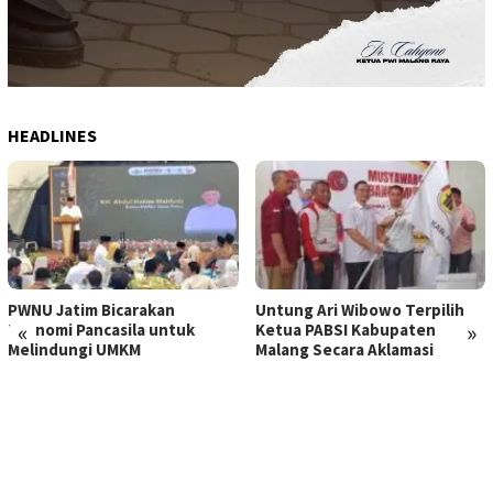
HEADLINES
PWNU Jatim Bicarakan
Untung Ari Wibowo Terpilih
«
»
Ekonomi Pancasila untuk
Ketua PABSI Kabupaten
Melindungi UMKM
Malang Secara Aklamasi