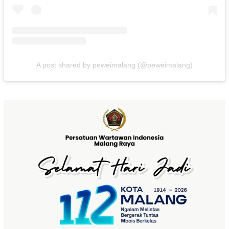
A post shared by peweimalang (@peweimalang)