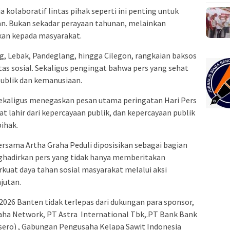
 kolaboratif lintas pihak seperti ini penting untuk
n. Bukan sekadar perayaan tahunan, melainkan
n kepada masyarakat.
g, Lebak, Pandeglang, hingga Cilegon, rangkaian baksos
tas sosial. Sekaligus pengingat bahwa pers yang sehat
publik dan kemanusiaan.
ekaligus menegaskan pesan utama peringatan Hari Pers
uat lahir dari kepercayaan publik, dan kepercayaan publik
pihak.
rsama Artha Graha Peduli diposisikan sebagai bagian
hadirkan pers yang tidak hanya memberitakan
kuat daya tahan sosial masyarakat melalui aksi
jutan.
2026 Banten tidak terlepas dari dukungan para sponsor,
Graha Network, PT Astra International Tbk,.PT Bank Bank
sero) , Gabungan Pengusaha Kelapa Sawit Indonesia