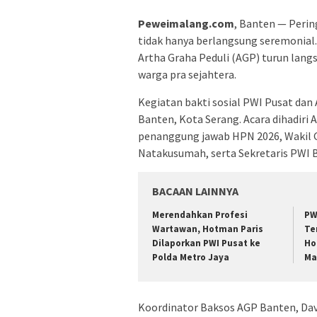
Peweimalang.com
, Banten — Perin
tidak hanya berlangsung seremonial
Artha Graha Peduli (AGP) turun lang
warga pra sejahtera.
Kegiatan bakti sosial PWI Pusat dan 
Banten, Kota Serang. Acara dihadir
penanggung jawab HPN 2026, Wakil 
Natakusumah, serta Sekretaris PWI B
BACAAN LAINNYA
Merendahkan Profesi
PW
Wartawan, Hotman Paris
Te
Dilaporkan PWI Pusat ke
Ho
Polda Metro Jaya
Ma
Koordinator Baksos AGP Banten, Dav