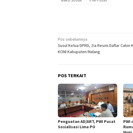
Bakti Sosial
PWI Pusat
Navigasi
Pos sebelumnya
Susul Ketua DPRD, Zia Resmi Daftar Calon 
pos
KONI Kabupaten Malang
POS TERKAIT
Penguatan AD/ART, PWI Pusat
PWI 
Sosialisasi Lima PO
Ruma
Huni