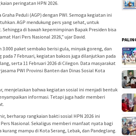
gkaian peringatan HPN 2026.
a Graha Peduli (AGP) dengan PWI. Semoga kegiatan ini
uhkan. AGP mendukung pers yang sehat, untuk
. Sehingga di bawah kepemimpinan Bapak Presiden bisa
lamat Hari Pers Nasional 2026,” ujar David.
PALIN
 3.000 paket sembako berisi gula, minyak goreng, dan
g pada 7 Februari, kegiatan baksos juga dilanjutkan pada
lang, serta 11 Februari 2026 di Cilegon. Data masyarakat
erjasama PWI Provinsi Banten dan Dinas Sosial Kota
ar, menjelaskan bahwa kegiatan sosial ini menjadi bentuk
enyampaikan informasi. Tetapi juga hadir memberi
at.
, berharap rangkaian bakti sosial HPN 2026 ini
ers Nasional. Sekaligus memberi manfaat nyata bagi
 kurang mampu di Kota Serang, Lebak, dan Pandeglang.