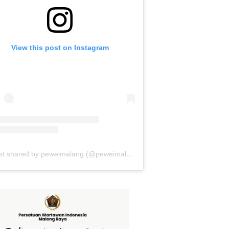
View this post on Instagram
A post shared by peweimalang (@peweimalang)