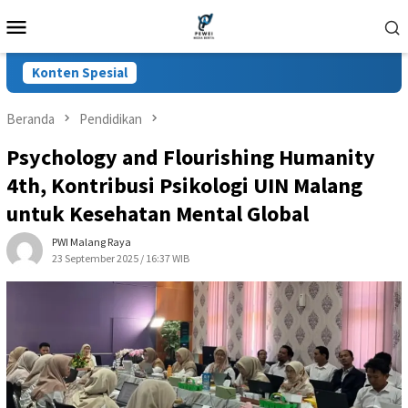
Loncat
Menu
ke
Mobile
konten
Konten Spesial
Beranda
Pendidikan
Psychology and Flourishing Humanity
4th, Kontribusi Psikologi UIN Malang
untuk Kesehatan Mental Global
PWI Malang Raya
23 September 2025 / 16:37 WIB