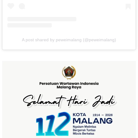
A post shared by peweimalang (@peweimalang)