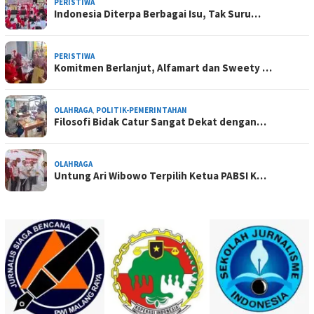
PERISTIWA
Indonesia Diterpa Berbagai Isu, Tak Suru…
PERISTIWA
Komitmen Berlanjut, Alfamart dan Sweety …
OLAHRAGA
,
POLITIK-PEMERINTAHAN
Filosofi Bidak Catur Sangat Dekat dengan…
OLAHRAGA
Untung Ari Wibowo Terpilih Ketua PABSI K…