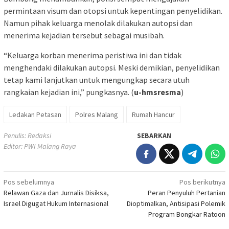
permintaan visum dan otopsi untuk kepentingan penyelidikan.
Namun pihak keluarga menolak dilakukan autopsi dan
menerima kejadian tersebut sebagai musibah.
“Keluarga korban menerima peristiwa ini dan tidak
menghendaki dilakukan autopsi. Meski demikian, penyelidikan
tetap kami lanjutkan untuk mengungkap secara utuh
rangkaian kejadian ini,” pungkasnya. (
u-hmsresma
)
Ledakan Petasan
Polres Malang
Rumah Hancur
Penulis: Redaksi
SEBARKAN
Editor: PWI Malang Raya
Navigasi
Pos sebelumnya
Pos berikutnya
Relawan Gaza dan Jurnalis Disiksa,
Peran Penyuluh Pertanian
pos
Israel Digugat Hukum Internasional
Dioptimalkan, Antisipasi Polemik
Program Bongkar Ratoon