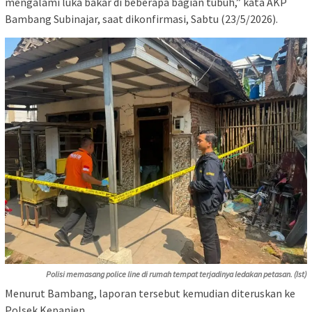
mengalami luka bakar di beberapa bagian tubuh,” kata AKP
Bambang Subinajar, saat dikonfirmasi, Sabtu (23/5/2026).
Polisi memasang police line di rumah tempat terjadinya ledakan petasan. (Ist)
Menurut Bambang, laporan tersebut kemudian diteruskan ke
Polsek Kepanjen.