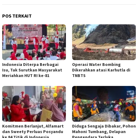
POS TERKAIT
Indonesia Diterpa Berbagai
Operasi Water Bombing
Isu, Tak Surutkan Masyarakat
Dikerahkan atasi Karhutla di
Meriahkan HUT RI ke-81
TNBTS
Komitmen Berlanjut, Alfamart
Diduga Sengaja Dibakar, Pohon
dan Sweety Perluas Posyandu
Mahoni Tumbang, Delapan
ke 84 Titik di Indonesia
Pengendara Terluka