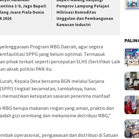
gentina 1-0, Jago Bupati
Pemprov Lampung Pelajari
lang Juara Piala Dunia
Hilirisasi Komoditas
FA 2026
Unggulan dan Pembangunan
Kawasan Industri
PALIN
nyelenggaraan Program MBG Daerah, agar segera
mfasilitasi SPPG yang belum optimal. Termasuk
n pihak terkait seperti percepatan SLHS (Sertifikat Laik
an akrab politisi PAN itu.
Lurah, Kepala Desa bersama BGN melalui Sarjana
SPPI) tingkat kecamatan, tambahnya, harus
uk memastikan ketepatan sasaran penerima manfaaf.
 MBG berupa makanan ringan yang aman, praktis dan
aidah gizi seimbang dan mekanisme distribusi MBG,”
ombak operasional, pengawasan dan distribusi di Satuan