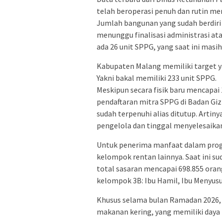
telah beroperasi penuh dan rutin me
Jumlah bangunan yang sudah berdiri (
menunggu finalisasi administrasi ata
ada 26 unit SPPG, yang saat ini mas
Kabupaten Malang memiliki target ya
Yakni bakal memiliki 233 unit SPPG.
Meskipun secara fisik baru mencapai
pendaftaran mitra SPPG di Badan Gi
sudah terpenuhi alias ditutup. Artiny
pengelola dan tinggal menyelesaik
Untuk penerima manfaat dalam progra
kelompok rentan lainnya. Saat ini su
total sasaran mencapai 698.855 oran
kelompok 3B: Ibu Hamil, Ibu Menyusui
Khusus selama bulan Ramadan 2026, 
makanan kering, yang memiliki daya 