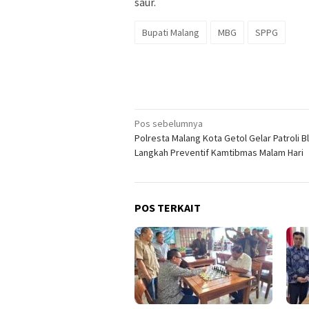
saur.
Bupati Malang
MBG
SPPG
Navigasi
Pos sebelumnya
Polresta Malang Kota Getol Gelar Patroli Bl
pos
Langkah Preventif Kamtibmas Malam Hari
POS TERKAIT