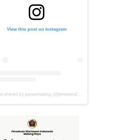
View this post on Instagram
A post shared by peweimalang (@peweimalang)