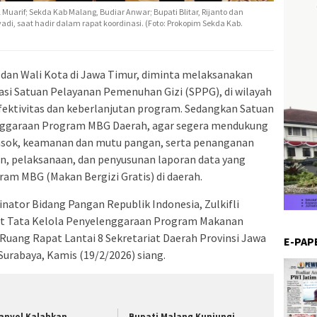
 Muarif; Sekda Kab Malang, Budiar Anwar; Bupati Blitar, Rijanto dan
i, saat hadir dalam rapat koordinasi. (Foto: Prokopim Sekda Kab.
 dan Wali Kota di Jawa Timur, diminta melaksanakan
i Satuan Pelayanan Pemenuhan Gizi (SPPG), di wilayah
ektivitas dan keberlanjutan program. Sedangkan Satuan
nggaraan Program MBG Daerah, agar segera mendukung
pasok, keamanan dan mutu pangan, serta penanganan
n, pelaksanaan, dan penyusunan laporan data yang
ram MBG (Makan Bergizi Gratis) di daerah.
inator Bidang Pangan Republik Indonesia, Zulkifli
ait Tata Kelola Penyelenggaraan Program Makanan
 Ruang Rapat Lantai 8 Sekretariat Daerah Provinsi Jawa
E-PAP
Surabaya, Kamis (19/2/2026) siang.
anyol Kalahkan
Bupati Malang Kunjungi