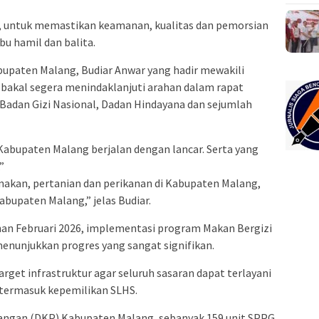
, untuk memastikan keamanan, kualitas dan pemorsian
bu hamil dan balita.
bupaten Malang, Budiar Anwar yang hadir mewakili
 bakal segera menindaklanjuti arahan dalam rapat
a Badan Gizi Nasional, Dadan Hindayana dan sejumlah
 Kabupaten Malang berjalan dengan lancar. Serta yang
”
rnakan, pertanian dan perikanan di Kabupaten Malang,
bupaten Malang,” jelas Budiar.
han Februari 2026, implementasi program Makan Bergizi
enunjukkan progres yang sangat signifikan.
rget infrastruktur agar seluruh sasaran dapat terlayani
termasuk kepemilikan SLHS.
Pangan (DKP) Kabupaten Malang, sebanyak 159 unit SPPG