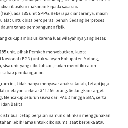
ndistribusikan makanan kepada sasaran.
fisik), ada 185 unit SPPG. Beberapa diantaranya, masih
u alat untuk bisa beroperasi penuh. Sedang berproses
ih dalam tahap pembangunan fisik.
ng cukup ambisius karena luas wilayahnya yang besar.
 185 unit, pihak Pemkab menyebutkan, kuota
zi Nasional (BGN) untuk wilayah Kabupaten Malang,
a, sisa unit yang dibutuhkan, sudah memiliki calon
an tahap pembangunan.
m ini, tidak hanya menyasar anak sekolah, tetapi juga
dah melayani sekitar 341.156 orang. Sedangkan target
g. Mencakup seluruh siswa dari PAUD hingga SMA, serta
 dan Balita.
distribusi tetap berjalan namun dialihkan menggunakan
tahan lebih lama untuk dikonsumsi saat berbuka atau