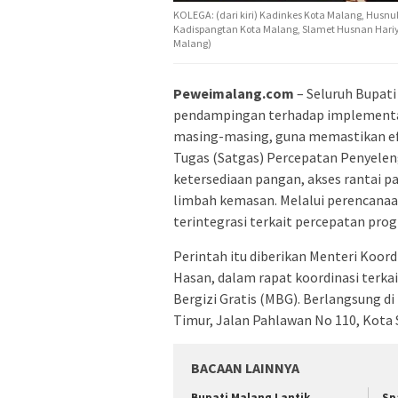
KOLEGA: (dari kiri) Kadinkes Kota Malang, Husnul
Kadispangtan Kota Malang, Slamet Husnan Hariyad
Malang)
Peweimalang.com
– Seluruh Bupati
pendampingan terhadap implementas
masing-masing, guna memastikan ef
Tugas (Satgas) Percepatan Penyele
ketersediaan pangan, akses rantai 
limbah kemasan. Melalui perencanaa
terintegrasi terkait percepatan prog
Perintah itu diberikan Menteri Koord
Hasan, dalam rapat koordinasi terk
Bergizi Gratis (MBG). Berlangsung di
Timur, Jalan Pahlawan No 110, Kota 
BACAAN LAINNYA
Bupati Malang Lantik
Sp