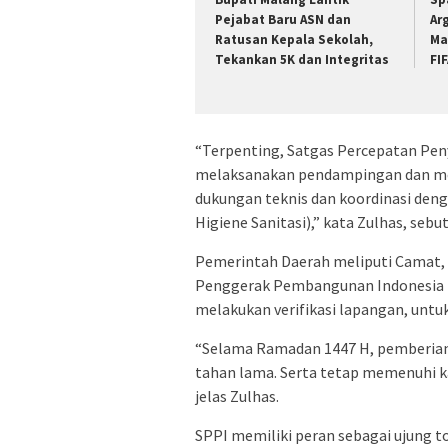
Pejabat Baru ASN dan
Ar
Ratusan Kepala Sekolah,
Ma
Tekankan 5K dan Integritas
FI
“Terpenting, Satgas Percepatan Pe
melaksanakan pendampingan dan me
dukungan teknis dan koordinasi denga
Higiene Sanitasi),” kata Zulhas, sebut
Pemerintah Daerah meliputi Camat, 
Penggerak Pembangunan Indonesia (
melakukan verifikasi lapangan, unt
“Selama Ramadan 1447 H, pemberian
tahan lama. Serta tetap memenuhi k
jelas Zulhas.
SPPI memiliki peran sebagai ujung t